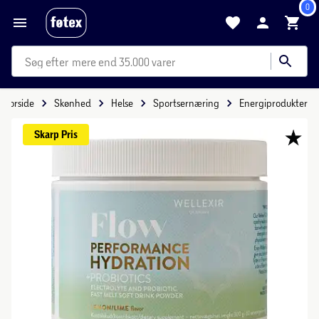
0
mere end 35.000 varer
Forside
Skønhed
Helse
Sportsernæring
Energiprodukter
Skarp 
Pris