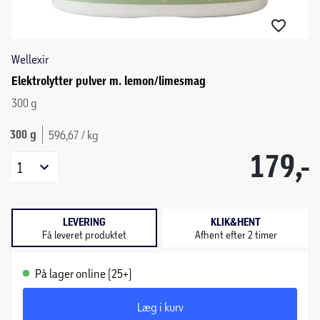
Wellexir
Elektrolytter pulver m. lemon/limesmag
300 g
300 g
596,67 / kg
179,-
1
LEVERING
KLIK&HENT
Få leveret produktet
Afhent efter 2 timer
På lager online (25+)
Læg i kurv