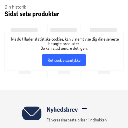
Din historik
Sidst sete produkter
Wellexir er en dansk virksomhed, som blev grundlagt i
2018. Sortimentet byder blandt andet på produkter med
kollagen – med og uden smag.
Hvis du tillader statistiske cookies, kan vi nemt vise dig dine seneste
besøgte produkter.
Du kan altid ændre det igen.
Ret cookie samtykke
Nyhedsbrev
Få vores skarpeste priser i indbakken