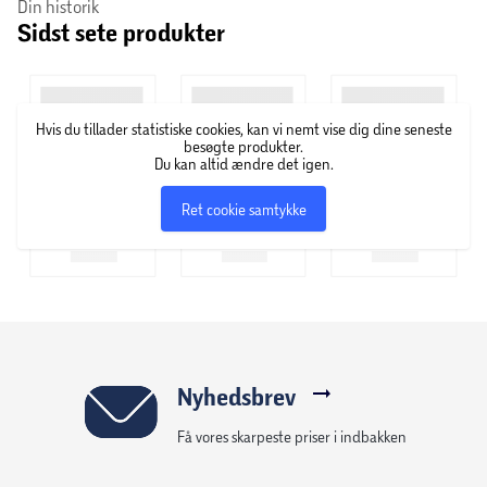
Din historik
Sidst sete produkter
High5 har mange års erfaring inden for energiprodukter
og er ledet af atleter, der har konkurreret i nogle af de
hårdeste sportsgrene i verden. High5 bruger rigtig
frugtsaft i deres gels for at opnå en mere frisk smag.
Hvis du tillader statistiske cookies, kan vi nemt vise dig dine seneste
Derudover optages produkterne hos hurtigt i kroppen, som
besøgte produkter.
er ideel ved sport, træning og motion.
Du kan altid ændre det igen.
Ret cookie samtykke
Nyhedsbrev
Få vores skarpeste priser i indbakken