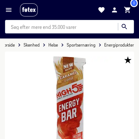
0
mere end 35.000 varer
Forside
Skønhed
Helse
Sportsernæring
Energiprodukter