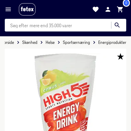
0
mere end 35.000 varer
Forside
Skønhed
Helse
Sportsernæring
Energiprodukter