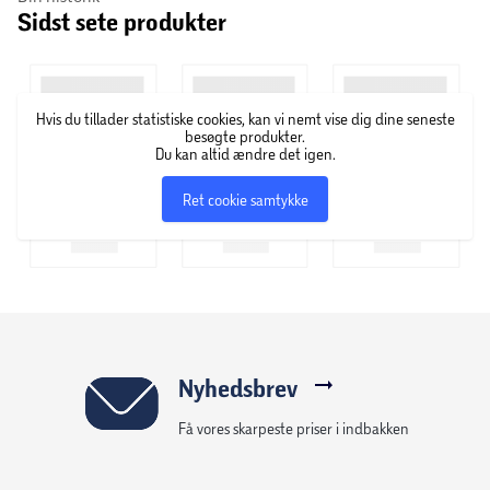
Sidst sete produkter
frugtsaft i deres gels for at opnå en mere frisk smag.
Derudover optages produkterne hos hurtigt i kroppen, som
er ideel ved sport, træning og motion.
Hvis du tillader statistiske cookies, kan vi nemt vise dig dine seneste
besøgte produkter.
Du kan altid ændre det igen.
Ret cookie samtykke
Nyhedsbrev
Få vores skarpeste priser i indbakken