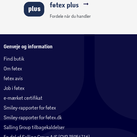
føtex plus
Fordele når du handler
Genveje og information
Find butik
Om føtex
føtex avis
Job i føtex
e-mærket certifikat
Smiley-rapporter for føtex
Smiley-rapporter for føtex.dk
Salling Group tilbagekaldelser
En del af Salling Group A/S (CVR 35954716)