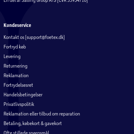
Kundeservice
Kontakt os (support@foetex.dk)
Fortryd køb
Levering
Returnering
Reklamation
Fortrydelsesret
Handelsbetingelser
Privatlivspolitik
Reklamation eller tilbud om reparation
Betaling, købekort & gavekort
Ofte stillede spørgsmål