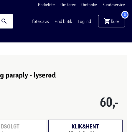
Ønskeliste
Om føtex
Omtanke
Kundeservice
0
Kurv
føtex avis
Find butik
Log ind
g paraply - lyserød
60,-
UDSOLGT
KLIK&HENT