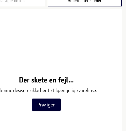
på lager online
Afhent efter 2 timer
Der skete en fejl...
 kunne desværre ikke hente tilgængelige varehuse.
Prøv igen