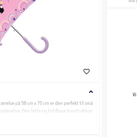
Ikke 
keyboard_arrow_down
Vi
relse på 58 cm x 70 cm er den perfekt til små
 oplevelser. Den lette og holdbare konstruktion
r smil på ansigtet. Gør hver dråbe til en fest!