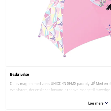
Beskrivelse
Oplev magien med vores UNICORN GEMS paraply! 🌈 Med en stør
eventyrere, der ønsker at forvandle regnvejrsdage til farverige
gør den nem at håndtere, mens de glitrende enhjørninger bringe
Læs mere