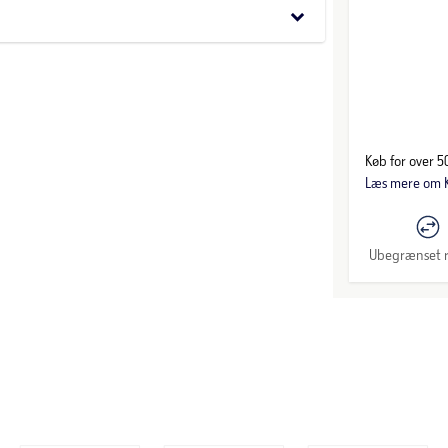
keyboard_arrow_down
Køb for over 50
Læs mere om K
Ubegrænset r