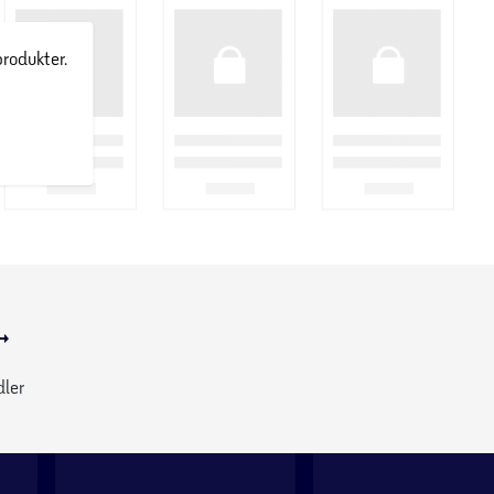
produkter.
dler