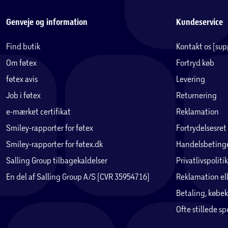
Genveje og information
Kundeservice
Find butik
Kontakt os (su
Om føtex
Fortryd køb
føtex avis
Levering
Job i føtex
Returnering
e-mærket certifikat
Reklamation
Smiley-rapporter for føtex
Fortrydelsesret
Smiley-rapporter for føtex.dk
Handelsbetinge
Salling Group tilbagekaldelser
Privatlivspolitik
En del af Salling Group A/S (CVR 35954716)
Reklamation ell
Betaling, købek
Ofte stillede s