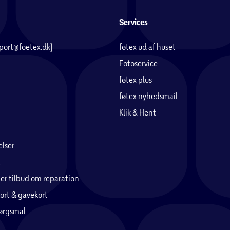
Services
pport@foetex.dk)
føtex ud af huset
Fotoservice
føtex plus
føtex nyhedsmail
Klik & Hent
lser
er tilbud om reparation
ort & gavekort
pørgsmål