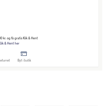
0 kr. og få gratis Klik & Hent
lik & Hent her
eturret
Byt i butik