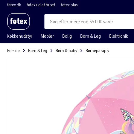
føtex.dk
føtex ud af huset
føtex plus
mere end 35.000 varer
Køkkenudstyr
Møbler
Bolig
Børn & Leg
Elektronik
Forside
Børn & Leg
Børn & baby
Børneparaply