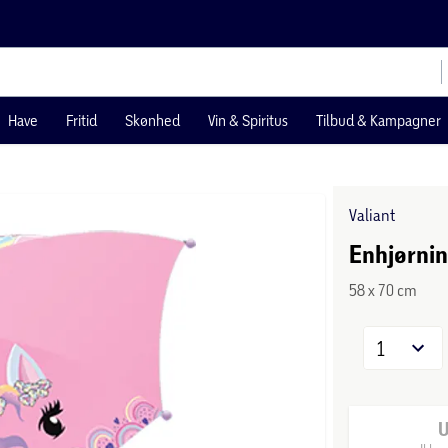
Have
Fritid
Skønhed
Vin & Spiritus
Tilbud & Kampagner
Valiant
Enhjørnin
58 x 70 cm
1