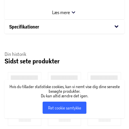
den moderne bolig og tilføjer et pust af friskhed og
organiske linjer til dit vægarrangement. En diskret, men
Læs mere
stilfuld tilføjelse til enhver rum.
keyboard_arrow_down
Specifikationer
Din historik
Sidst sete produkter
Hvis du tillader statistiske cookies, kan vi nemt vise dig dine seneste
besøgte produkter.
Du kan altid ændre det igen.
Ret cookie samtykke