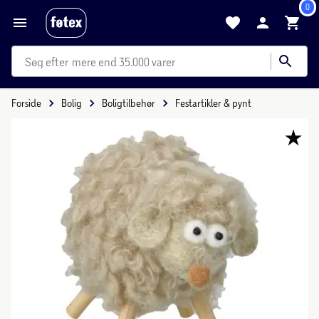
0
mere end 35.000 varer
Forside
Bolig
Boligtilbehør
Festartikler & pynt