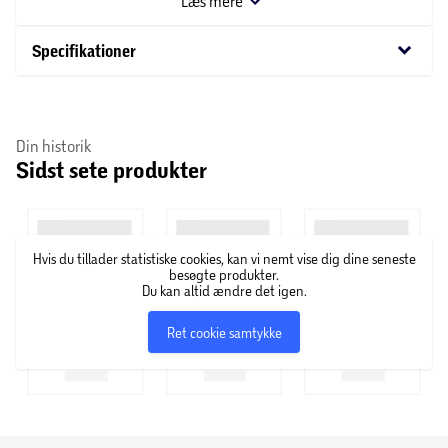
Læs mere
OBS! Varen er assorteret, og en bestemt variant kan ikke
garanteres.
keyboard_arrow_down
Specifikationer
Din historik
Sidst sete produkter
Hvis du tillader statistiske cookies, kan vi nemt vise dig dine seneste
besøgte produkter.
Du kan altid ændre det igen.
Ret cookie samtykke