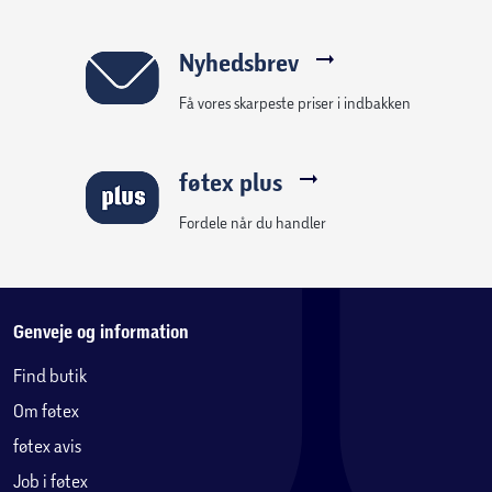
Nyhedsbrev
Få vores skarpeste priser i indbakken
føtex plus
Fordele når du handler
Genveje og information
Find butik
Om føtex
føtex avis
Job i føtex