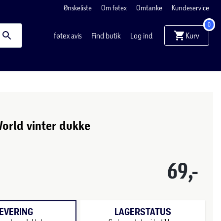
Ønskeliste
Om føtex
Omtanke
Kundeservice
0
Kurv
føtex avis
Find butik
Log ind
orld vinter dukke
69,-
EVERING
LAGERSTATUS