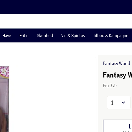
Have
Fritid
Skønhed
Vin & Spiritus
Tilbud & Kampagner
Fantasy World
Fantasy W
Fra 3 år
1
L