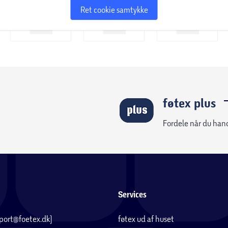
Ret cookie samtykke
føtex plus
Fordele når du han
Services
pport@foetex.dk)
føtex ud af huset