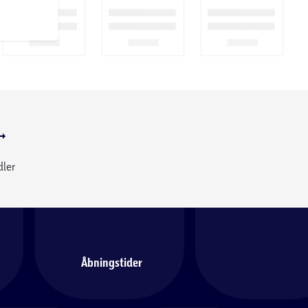
dler
Åbningstider