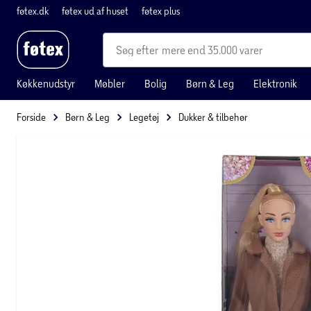
føtex.dk
føtex ud af huset
føtex plus
mere end 35.000 varer
Køkkenudstyr
Møbler
Bolig
Børn & Leg
Elektronik
Forside
Børn & Leg
Legetøj
Dukker & tilbehør