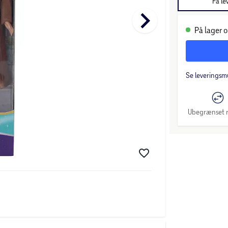
Få le
keyboard_arrow_right
På lager o
Se leveringsm
Ubegrænset r