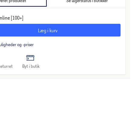
veret produktet
Se lagerstatus i butikker
nline (100+)
Læg i kurv
uligheder og -priser
eturret
Byt i butik