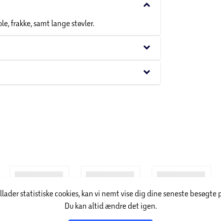
keyboard_arrow_down
e, frakke, samt lange støvler.
keyboard_arrow_down
keyboard_arrow_down
illader statistiske cookies, kan vi nemt vise dig dine seneste besøgte 
Du kan altid ændre det igen.