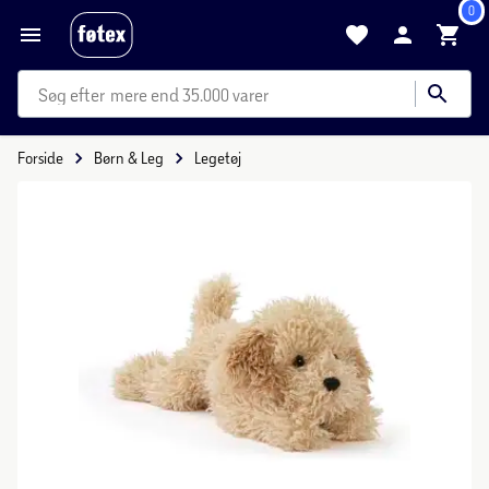
0
mere end 35.000 varer
Forside
Børn & Leg
Legetøj