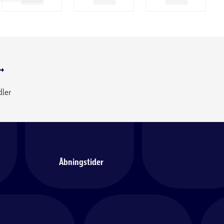
dler
Åbningstider