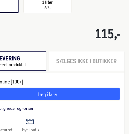
1 liter
69,-
115,-
EVERING
SÆLGES IKKE I BUTIKKER
veret produktet
nline (100+)
Læg i kurv
uligheder og -priser
eturret
Byt i butik