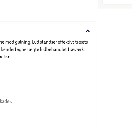
keyboard_arrow_down
æ mod gulning. Lud standser effektivt træets
der kendertegner ægte ludbehandlet træværk.
netræ.
kader.
ndinger af huden og øjenskader.
P102:
/SDS_GetFile.aspx?
lægehjælp, medbring da beholderen eller