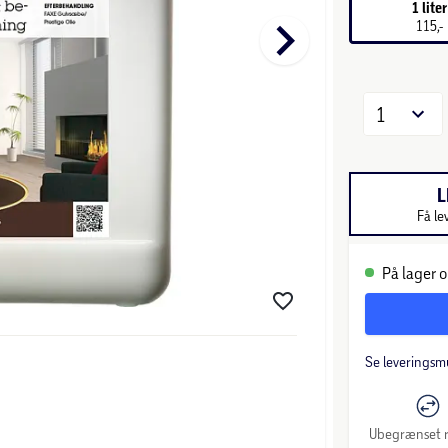
1 liter
keyboard_arrow_right
115,-
1
L
Få le
På lager o
Se leveringsm
Ubegrænset r