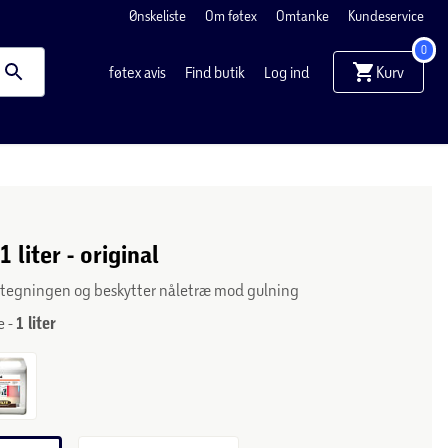
Ønskeliste
Om føtex
Omtanke
Kundeservice
0
Kurv
føtex avis
Find butik
Log ind
 liter - original
tegningen og beskytter nåletræ mod gulning
e -
1 liter