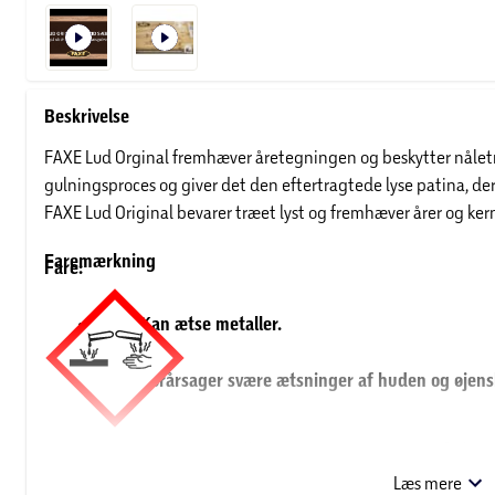
Beskrivelse
FAXE Lud Orginal fremhæver åretegningen og beskytter nåletr
gulningsproces og giver det den eftertragtede lyse patina, 
FAXE Lud Original bevarer træet lyst og fremhæver årer og ker
Faremærkning
Fare:
H290 Kan ætse metaller.
H314 Forårsager svære ætsninger af huden og øjens
FARE:
H290: Kan ætse metaller. H314: Forårsager svære forbræ
Se datablad www.dgoffice.net/(S(iz4c1ge2evxdelhkisqxtx1l))
Opbevares utilgængeligt for børn. P101: Hvis der er brug for 
Læs mere
SDSId=2831&AutoResolve=True&RegulationLanguageId=6