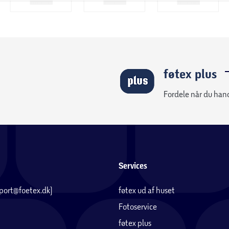
føtex plus
Fordele når du han
Services
pport@foetex.dk)
føtex ud af huset
Fotoservice
føtex plus