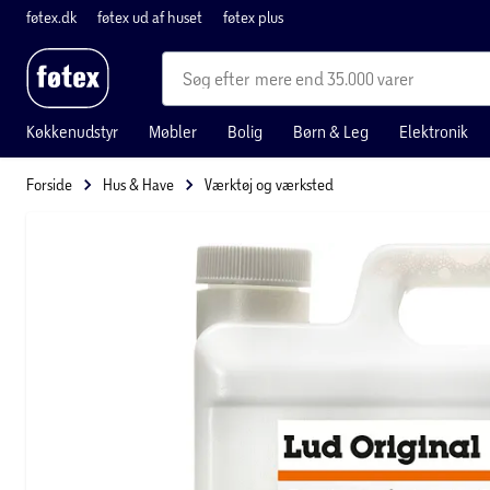
føtex.dk
føtex ud af huset
føtex plus
mere end 35.000 varer
Køkkenudstyr
Møbler
Bolig
Børn & Leg
Elektronik
Forside
Hus & Have
Værktøj og værksted