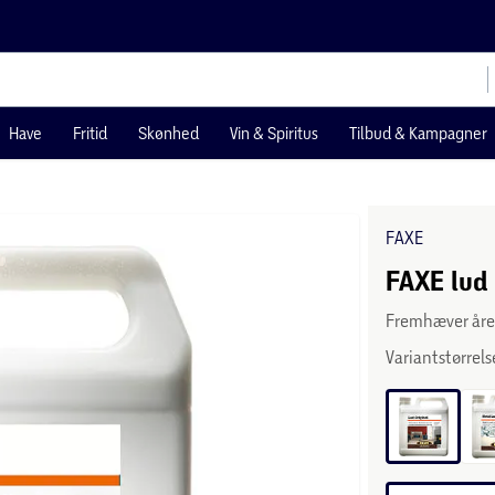
Have
Fritid
Skønhed
Vin & Spiritus
Tilbud & Kampagner
FAXE
FAXE lud 1
Fremhæver åre
Variantstørrels