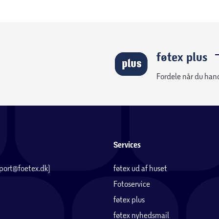
føtex plus
Fordele når du han
Services
pport@foetex.dk)
føtex ud af huset
Fotoservice
føtex plus
føtex nyhedsmail