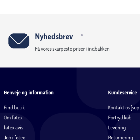
Nyhedsbrev
Få vores skarpeste priser i indbakken
Genveje og information
Kundeservice
Find butik
Kontakt os (su
Om føtex
Fortryd køb
føtex avis
Levering
Job i føtex
Returnering