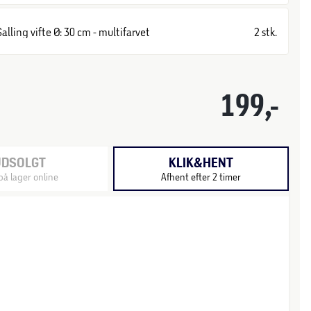
Salling vifte Ø: 30 cm - multifarvet
2 stk.
199,-
UDSOLGT
KLIK&HENT
på lager online
Afhent efter 2 timer