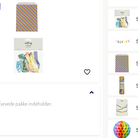
keyboard_arrow_down
ifarvede pakke indeholder: