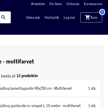
Ønskeliste
Om føtex
Omtanke
Kundeservice
0
Kurv
føtex avis
Find butik
Log ind
 - multifarvet
12 produkter
består af:
Salling lamettagardin 90x250 cm - Multifarvet
1 stk.
Salling guirlande m. vimpel L: 10 meter - multifarvet
1 stk.