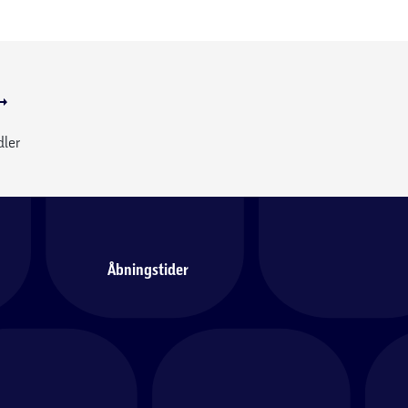
dler
Åbningstider