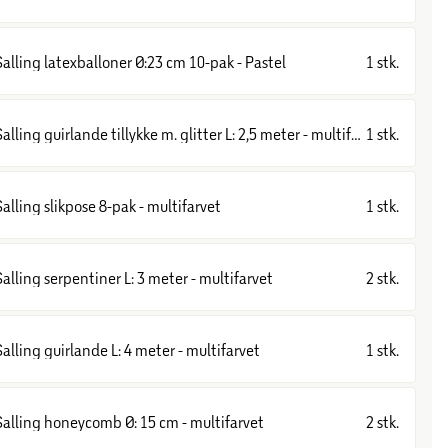
Salling latexballoner Ø:23 cm 10-pak - Pastel
1 stk.
Salling guirlande tillykke m. glitter L: 2,5 meter - multifarvet
1 stk.
Salling slikpose 8-pak - multifarvet
1 stk.
Salling serpentiner L: 3 meter - multifarvet
2 stk.
Salling guirlande L: 4 meter - multifarvet
1 stk.
Salling honeycomb Ø: 15 cm - multifarvet
2 stk.