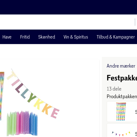
Have
Fritid
Skønhed
Vin & Spiritus
Tilbud & Kampagner
Andre mærker
Festpakke
13 dele
Produktpakken 