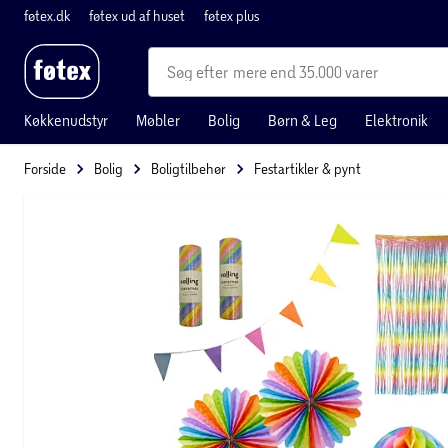
føtex.dk
føtex ud af huset
føtex plus
mere end 35.000 varer
Køkkenudstyr
Møbler
Bolig
Børn & Leg
Elektronik
Forside
Bolig
Boligtilbehør
Festartikler & pynt