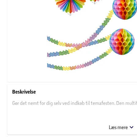
Beskrivelse
Gør det nemt for dig selv ved indkøb til temafesten. Den mult
1 x multifarvet lamettagarding
1 x multifarvet "Tillykke"-guirlande
Læs mere
1 x multifarvet vimpel guirlande