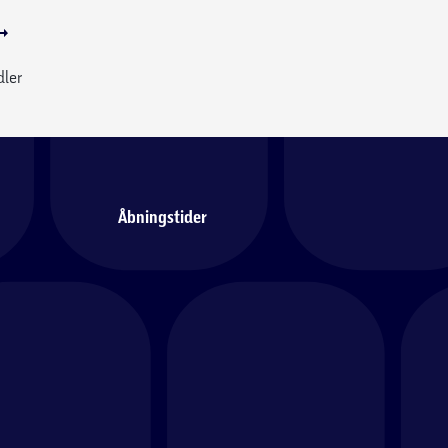
dler
Åbningstider