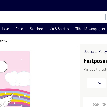
Have
Fritid
Skønhed
Vin & Spiritus
Tilbud & Kampagner
rvice
Decorata Party
Festposer
Pynt op til fes
1
SÆLGES