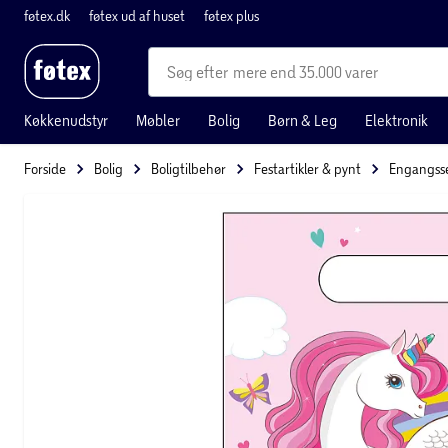
føtex.dk
føtex ud af huset
føtex plus
mere end 35.000 varer
Køkkenudstyr
Møbler
Bolig
Børn & Leg
Elektronik
Forside
Bolig
Boligtilbehør
Festartikler & pynt
Engangsse