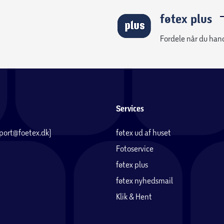
føtex plus
Fordele når du han
Services
pport@foetex.dk)
føtex ud af huset
Fotoservice
føtex plus
føtex nyhedsmail
Klik & Hent