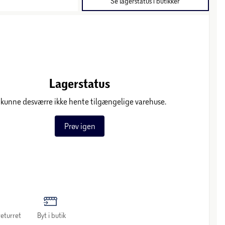
Se lagerstatus i butikker
Lagerstatus
 kunne desværre ikke hente tilgængelige varehuse.
Prøv igen
eturret
Byt i butik