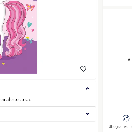
Vi
keyboard_arrow_down
emafester. 6 stk.
keyboard_arrow_down
Ubegrænset r