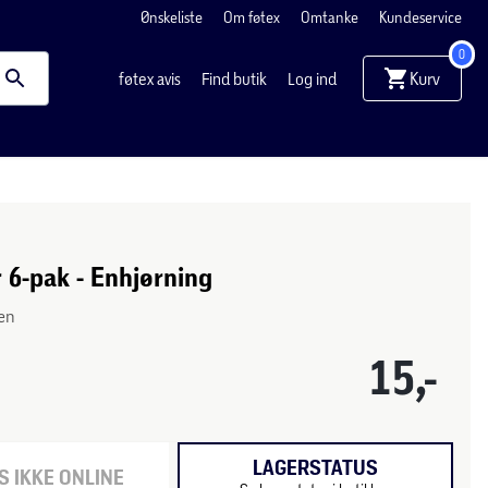
Ønskeliste
Om føtex
Omtanke
Kundeservice
0
Kurv
føtex avis
Find butik
Log ind
 6-pak - Enhjørning
ten
15,-
LAGERSTATUS
 IKKE ONLINE