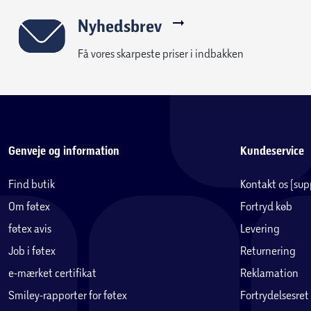
Nyhedsbrev
Få vores skarpeste priser i indbakken
Genveje og information
Kundeservice
Find butik
Kontakt os (su
Om føtex
Fortryd køb
føtex avis
Levering
Job i føtex
Returnering
e-mærket certifikat
Reklamation
Smiley-rapporter for føtex
Fortrydelsesret