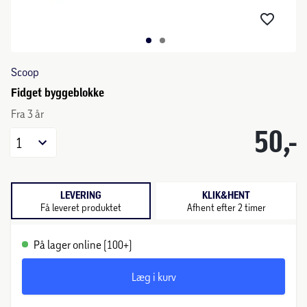
Scoop
Fidget byggeblokke
Fra 3 år
50,-
1
LEVERING
KLIK&HENT
Få leveret produktet
Afhent efter 2 timer
På lager online (100+)
Læg i kurv