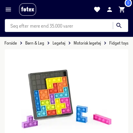
0
mere end 35.000 varer
Forside
Børn & Leg
Legetøj
Motorisk legetøj
Fidget toys