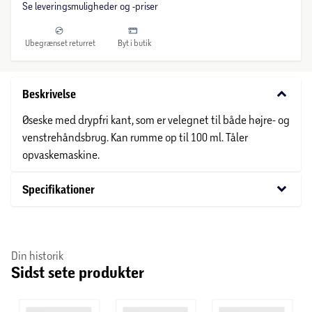
Se leveringsmuligheder og -priser
Ubegrænset returret
Byt i butik
keyboard_arrow_down
Beskrivelse
Øseske med drypfri kant, som er velegnet til både højre- og
venstrehåndsbrug. Kan rumme op til 100 ml. Tåler
opvaskemaskine.
keyboard_arrow_down
Specifikationer
Din historik
Sidst sete produkter