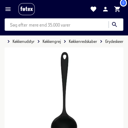
0
mere end 35.000 varer
ide
Køkkenudstyr
Køkkengrej
Køkkenredskaber
Grydeskeer