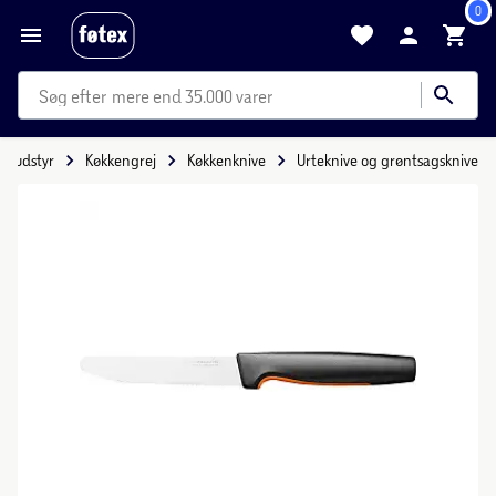
0
mere end 35.000 varer
enudstyr
Køkkengrej
Køkkenknive
Urteknive og grøntsagsknive