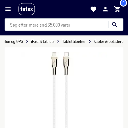
0
mere end 35.000 varer
Telefon og GPS
iPad & tablets
Tablettilbehør
Kabler & opladere