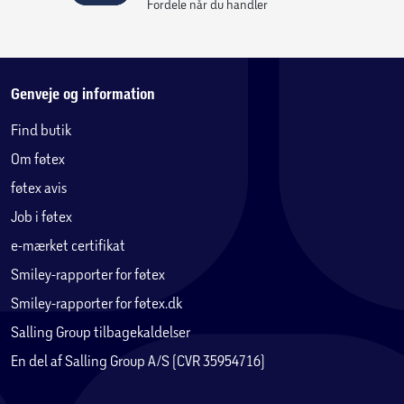
Velegnet til iPhone og iPad med Lightning-stik
Fordele når du handler
MFi-certificering (lavet til iPhone / iPod / iPad)
Kabellængde 2m
Genveje og information
Find butik
Kabelspændestrop
Om føtex
Selvklæbende kabelorganisator
føtex avis
Job i føtex
Produktet opfylder alle EU-lovgivnings- og
e-mærket certifikat
sikkerhedsstandarder
Smiley-rapporter for føtex
Smiley-rapporter for føtex.dk
Salling Group tilbagekaldelser
En del af Salling Group A/S (CVR 35954716)