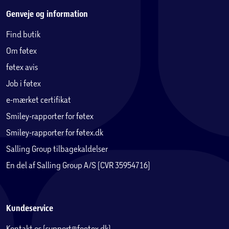
Genveje og information
Find butik
Om føtex
føtex avis
Job i føtex
e-mærket certifikat
Smiley-rapporter for føtex
Smiley-rapporter for føtex.dk
Salling Group tilbagekaldelser
En del af Salling Group A/S (CVR 35954716)
Kundeservice
Kontakt os (support@foetex.dk)