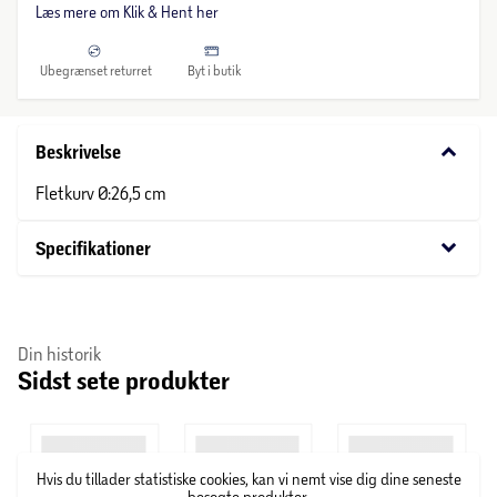
Læs mere om Klik & Hent her
Ubegrænset returret
Byt i butik
keyboard_arrow_down
Beskrivelse
Fletkurv Ø:26,5 cm
keyboard_arrow_down
Specifikationer
Din historik
Sidst sete produkter
Hvis du tillader statistiske cookies, kan vi nemt vise dig dine seneste
besøgte produkter.