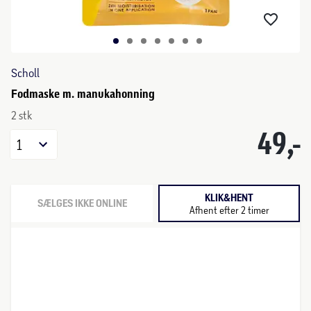
Scholl
Fodmaske m. manukahonning
2 stk
49,-
1
KLIK&HENT
SÆLGES IKKE ONLINE
Afhent efter 2 timer