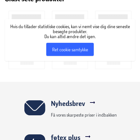
arbejdede i en lille skobutik. Her mødte han mange
mennesker med smerter i fødderne, hvilket fik ham til at
starte på et lægestudium for at lære om føddernes
Hvis du tillader statistiske cookies, kan vi nemt vise dig dine seneste
anatomi og fysiologi. Dengang og i dag sætter Scholl
besøgte produkter.
videnskaben i centrum for hele tiden at udvikle
Du kan altid ændre det igen.
behagelige produkter, som skåner og aflaster fødderne.
Ret cookie samtykke
Nyhedsbrev
Få vores skarpeste priser i indbakken
føtex plus