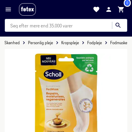
0
mere end 35.000 varer
Skønhed
Personlig pleje
Kropspleje
Fodpleje
Fodmaske