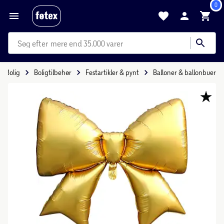
0
mere end 35.000 varer
Bolig
Boligtilbehør
Festartikler & pynt
Balloner & ballonbuer