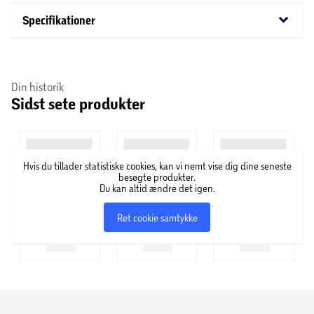
ekstra. Brug den som flot blikfang alene eller kombiner
keyboard_arrow_down
Specifikationer
den med andre balloner og dekorationer for et
gennemført festligt udtryk.
Din historik
Sidst sete produkter
Hvis du tillader statistiske cookies, kan vi nemt vise dig dine seneste
besøgte produkter.
Du kan altid ændre det igen.
Ret cookie samtykke