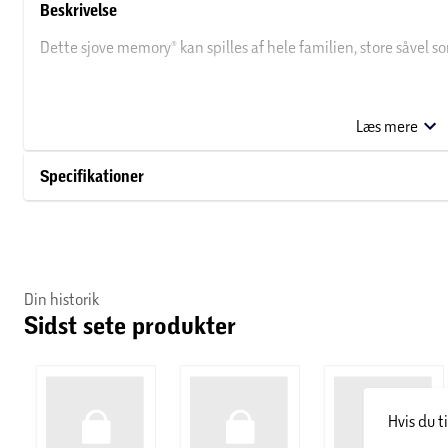
Beskrivelse
Dette sjove memory® kan spilles af hele familien, store såvel s
Det helt enestående memory® er at helt små børn faktisk let k
billedhukommelse ofte er bedre end de voksnes! 72 kort.
Læs mere
Fra 4 år.
Specifikationer
Din historik
Sidst sete produkter
Hvis du t