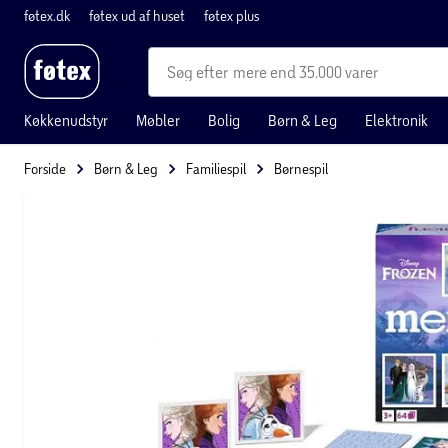
føtex.dk
føtex ud af huset
føtex plus
mere end 35.000 varer
Køkkenudstyr
Møbler
Bolig
Børn & Leg
Elektronik
Forside
Børn & Leg
Familiespil
Børnespil