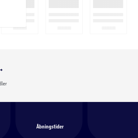
dler
Åbningstider