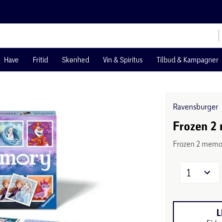
Have
Fritid
Skønhed
Vin & Spiritus
Tilbud & Kampagner
Ravensburger
Frozen 2 
Frozen 2 memo
1
L