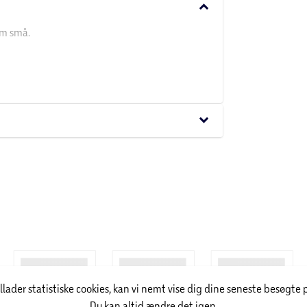
keyboard_arrow_down
om små.
an vinde over voksne, da barnets
keyboard_arrow_down
illader statistiske cookies, kan vi nemt vise dig dine seneste besøgte 
Du kan altid ændre det igen.