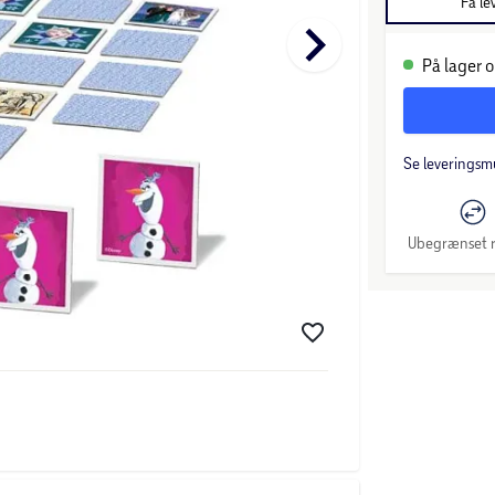
Få le
keyboard_arrow_right
På lager o
Se leveringsm
Ubegrænset r