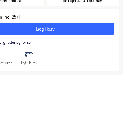
veret produktet
Se lagerstatus i butikker
nline (25+)
Læg i kurv
uligheder og -priser
eturret
Byt i butik