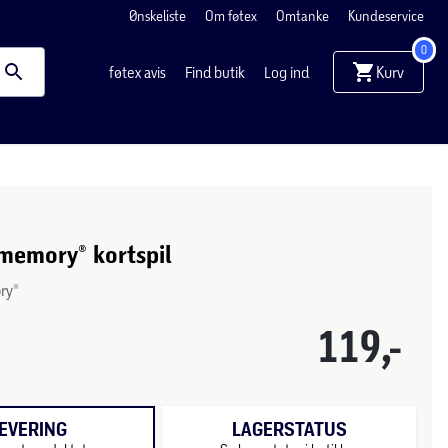
Ønskeliste
Om føtex
Omtanke
Kundeservice
0
Kurv
føtex avis
Find butik
Log ind
memory® kortspil
ry®
119,-
EVERING
LAGERSTATUS