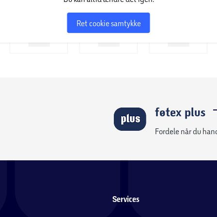
Ret cookie samtykke
føtex plus
Fordele når du han
Services