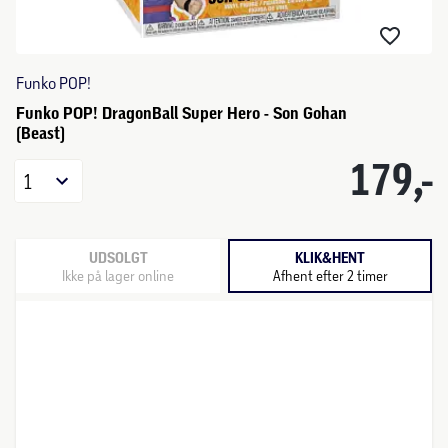
Funko POP!
Funko POP! DragonBall Super Hero - Son Gohan
(Beast)
179,-
1
UDSOLGT
KLIK&HENT
Ikke på lager online
Afhent efter 2 timer