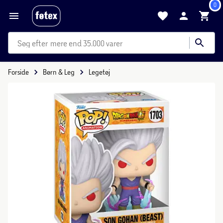
0
mere end 35.000 varer
Forside
Børn & Leg
Legetøj