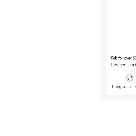
Køb for over 50
Læs mere om K
Ubegrænset r