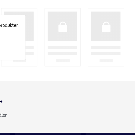
produkter.
dler