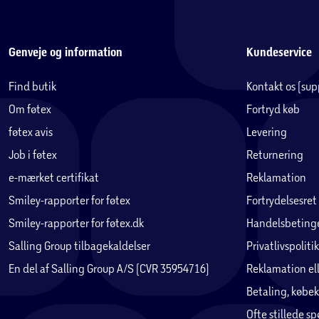
Genveje og information
Kundeservice
Find butik
Kontakt os (su
Om føtex
Fortryd køb
føtex avis
Levering
Job i føtex
Returnering
e-mærket certifikat
Reklamation
Smiley-rapporter for føtex
Fortrydelsesret
Smiley-rapporter for føtex.dk
Handelsbetinge
Salling Group tilbagekaldelser
Privatlivspolitik
En del af Salling Group A/S (CVR 35954716)
Reklamation ell
Betaling, købek
Ofte stillede s