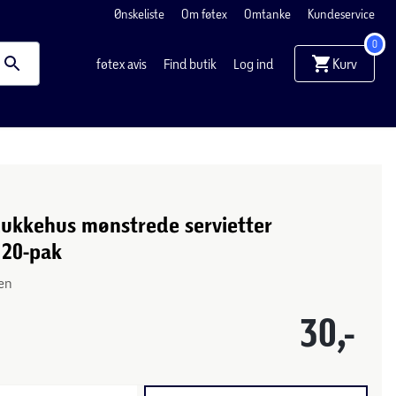
Ønskeliste
Om føtex
Omtanke
Kundeservice
0
Kurv
føtex avis
Find butik
Log ind
dukkehus mønstrede servietter
 20-pak
ten
30,-