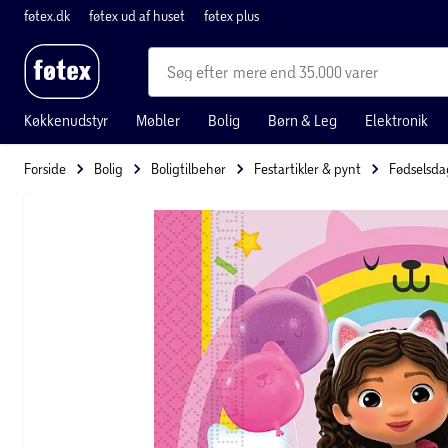
føtex.dk
føtex ud af huset
føtex plus
mere end 35.000 varer
Køkkenudstyr
Møbler
Bolig
Børn & Leg
Elektronik
Forside
Bolig
Boligtilbehør
Festartikler & pynt
Fødselsda