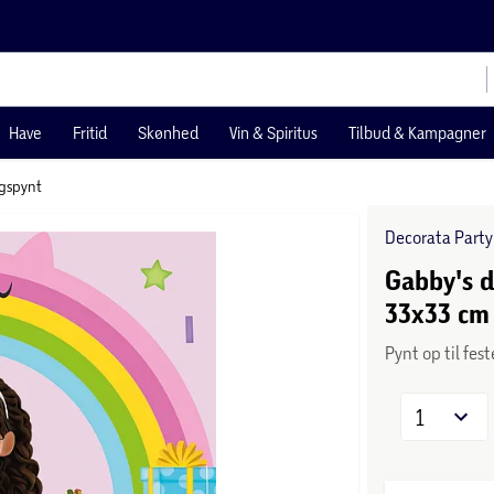
Have
Fritid
Skønhed
Vin & Spiritus
Tilbud & Kampagner
gspynt
Decorata Party
Gabby's 
33x33 cm
Pynt op til fes
1