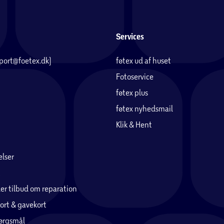
Services
pport@foetex.dk)
føtex ud af huset
Fotoservice
føtex plus
føtex nyhedsmail
Klik & Hent
lser
er tilbud om reparation
ort & gavekort
pørgsmål