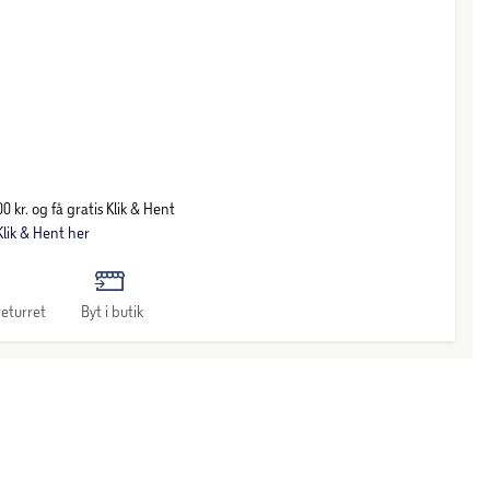
0 kr. og få gratis Klik & Hent
lik & Hent her
eturret
Byt i butik