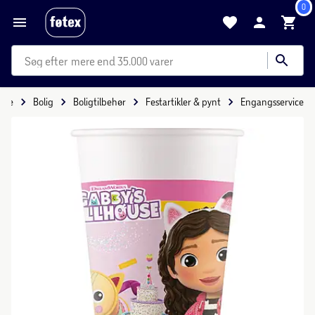
0
mere end 35.000 varer
side
Bolig
Boligtilbehør
Festartikler & pynt
Engangsservice