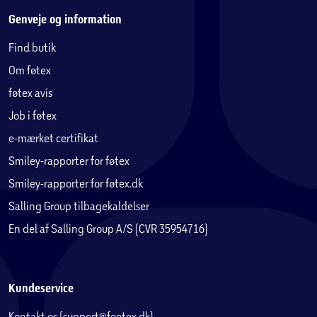
Genveje og information
Find butik
Om føtex
føtex avis
Job i føtex
e-mærket certifikat
Smiley-rapporter for føtex
Smiley-rapporter for føtex.dk
Salling Group tilbagekaldelser
En del af Salling Group A/S (CVR 35954716)
Kundeservice
Kontakt os (support@foetex.dk)