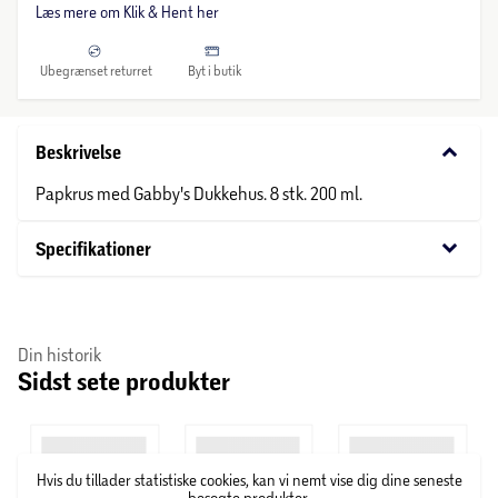
Læs mere om Klik & Hent her
Ubegrænset returret
Byt i butik
keyboard_arrow_down
Beskrivelse
Papkrus med Gabby's Dukkehus. 8 stk. 200 ml.
keyboard_arrow_down
Specifikationer
Din historik
Sidst sete produkter
Hvis du tillader statistiske cookies, kan vi nemt vise dig dine seneste
besøgte produkter.