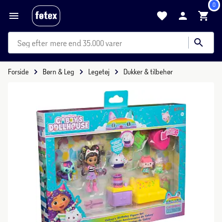
0
mere end 35.000 varer
Forside
Børn & Leg
Legetøj
Dukker & tilbehør