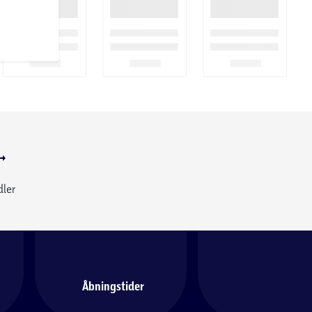
dler
Åbningstider