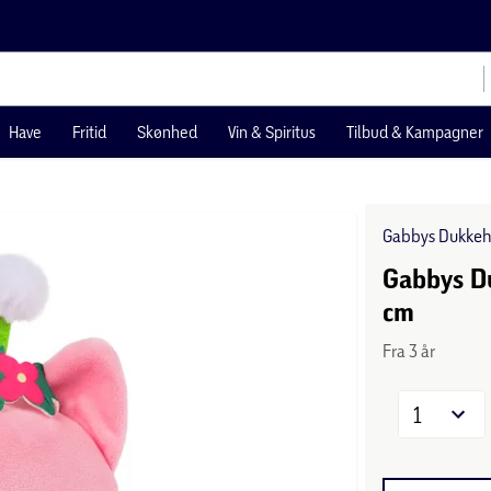
Have
Fritid
Skønhed
Vin & Spiritus
Tilbud & Kampagner
Gabbys Dukke
Gabbys D
cm
Fra 3 år
1