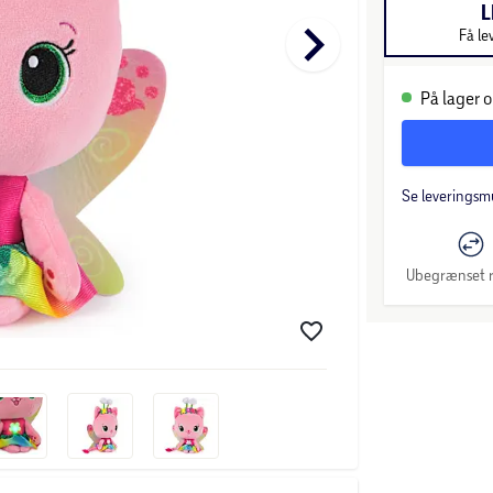
L
keyboard_arrow_right
Få le
På lager o
Se leveringsm
Ubegrænset r