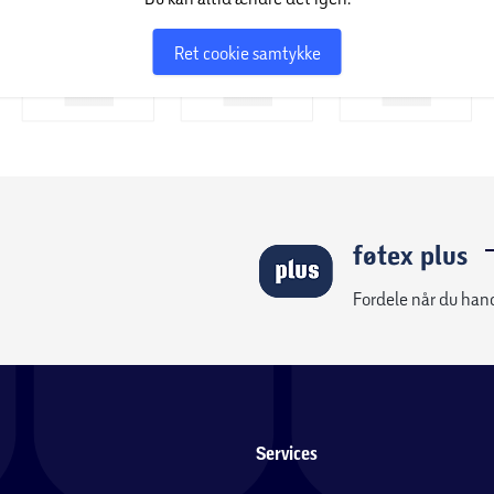
Ret cookie samtykke
føtex plus
Fordele når du han
Services