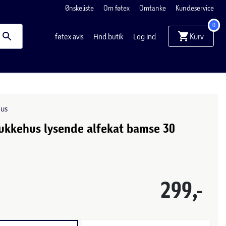
Ønskeliste
Om føtex
Omtanke
Kundeservice
0
Kurv
føtex avis
Find butik
Log ind
hus
ukkehus lysende alfekat bamse 30
299,-