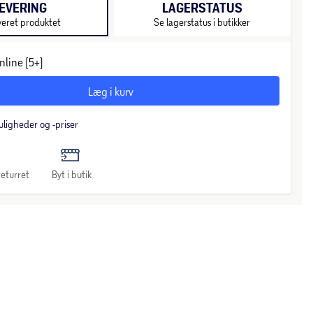
EVERING
LAGERSTATUS
veret produktet
Se lagerstatus i butikker
nline (5+)
Læg i kurv
uligheder og -priser
eturret
Byt i butik