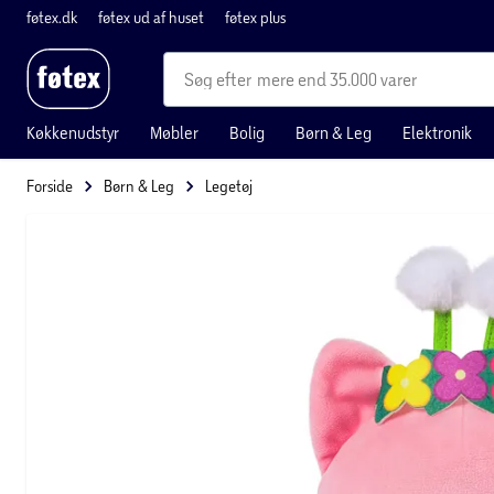
føtex.dk
føtex ud af huset
føtex plus
mere end 35.000 varer
Køkkenudstyr
Møbler
Bolig
Børn & Leg
Elektronik
Forside
Børn & Leg
Legetøj