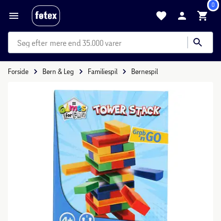
0
mere end 35.000 varer
Forside
Børn & Leg
Familiespil
Børnespil