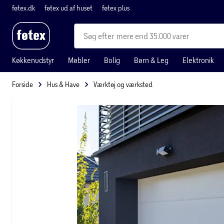
føtex.dk
føtex ud af huset
føtex plus
mere end 35.000 varer
Køkkenudstyr
Møbler
Bolig
Børn & Leg
Elektronik
Forside
Hus & Have
Værktøj og værksted