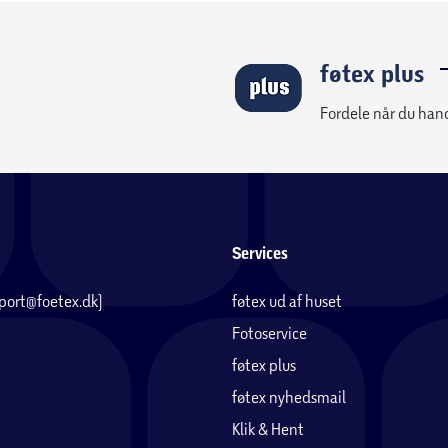
føtex plus
Fordele når du han
Services
pport@foetex.dk)
føtex ud af huset
Fotoservice
føtex plus
føtex nyhedsmail
Klik & Hent