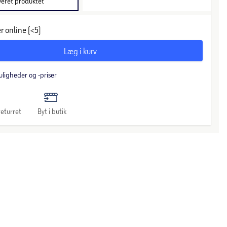
veret produktet
r online (<5)
Læg i kurv
uligheder og -priser
eturret
Byt i butik