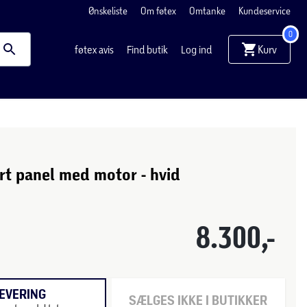
Ønskeliste
Om føtex
Omtanke
Kundeservice
0
Kurv
føtex avis
Find butik
Log ind
rt panel med motor - hvid
8.300,-
EVERING
SÆLGES IKKE I BUTIKKER