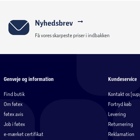
Nyhedsbrev
Få vores skarpeste priser i indbakken
Genveje og information
Kundeservice
Find butik
Kontakt os (su
Om føtex
Fortryd køb
føtex avis
Levering
Job i føtex
Returnering
e-mærket certifikat
Reklamation