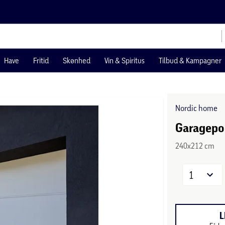
Have
Fritid
Skønhed
Vin & Spiritus
Tilbud & Kampagner
Nordic home
Garagepo
240x212 cm
1
L