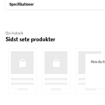
Specifikationer
Porten er opbygget af 40 mm isolerede stålpaneler med polyur
og hjælper med at holde kulde og træk ude af garagen. Konstr
stålelementer, som sikrer høj holdbarhed og modstandsdygtighe
Den medfølgende motor gør porten fuldautomatisk, så den nem
Din historik
Sidst sete produkter
vejen rundt samt bundtætning sørger for en tæt lukning mod st
Den klassiske hvide farve (RAL 9016) og glatte overflade giver 
og traditionelle boliger
Hvis du t