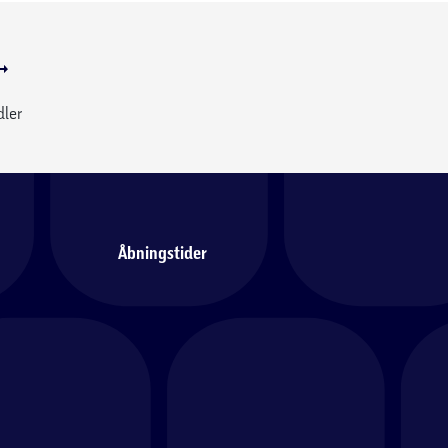
dler
Åbningstider