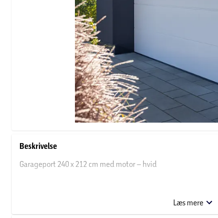
Beskrivelse
Garageport 240 x 212 cm med motor – hvid
Stilren garageport med automatisk motor, der giver nem og k
fremstillet i robuste stålpaneler og kombinerer funktionalitet m
Læs mere
boliger.