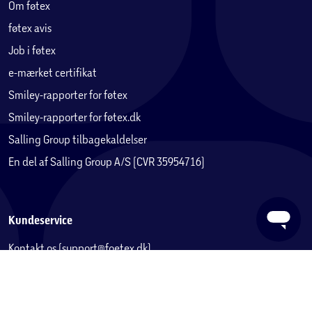
Om føtex
føtex avis
Job i føtex
e-mærket certifikat
Smiley-rapporter for føtex
Smiley-rapporter for føtex.dk
Salling Group tilbagekaldelser
En del af Salling Group A/S (CVR 35954716)
Kundeservice
Kontakt os (support@foetex.dk)
Fortryd køb
Levering