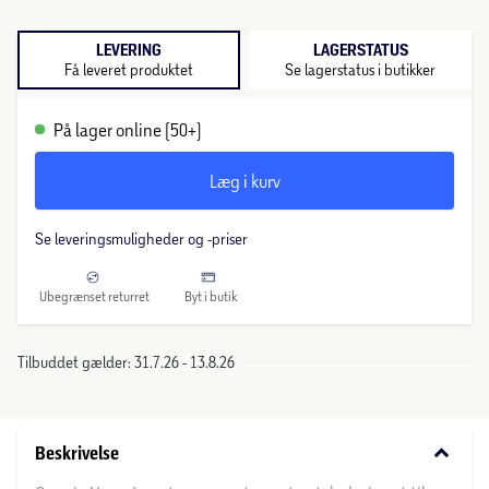
LEVERING
LAGERSTATUS
Få leveret produktet
Se lagerstatus i butikker
På lager online (50+)
Læg i kurv
Se leveringsmuligheder og -priser
Ubegrænset returret
Byt i butik
Tilbuddet gælder: 31.7.26 - 13.8.26
keyboard_arrow_down
Beskrivelse