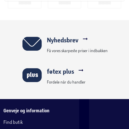
via Spotify og andre tjenester.
- Batteritid: Op til 10 dage i smartwatch-tilstand og op til
20 timer med GPS aktiveret.
Nyhedsbrev
Få vores skarpeste priser i indbakken
føtex plus
Fordele når du handler
Genveje og information
Find butik