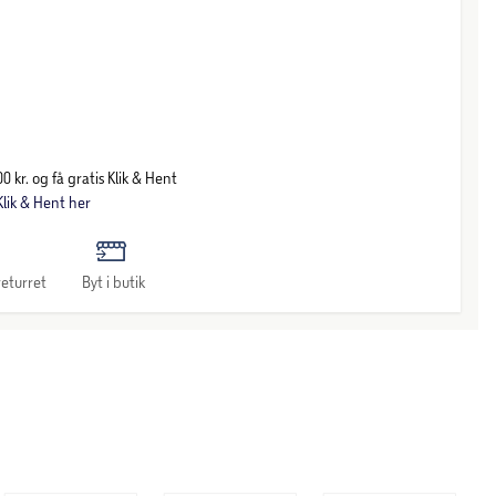
0 kr. og få gratis Klik & Hent
lik & Hent her
eturret
Byt i butik