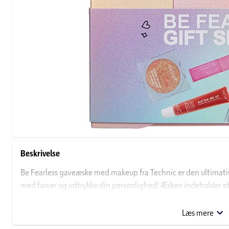
Beskrivelse
Be Fearless gaveæske med makeup fra Technic er den ultimative
med farver og udtrykke din personlighed! Æsken indeholder 
modige og trendy nuancer, så du kan skabe alt fra et naturligt 
udtryk.
Læs mere