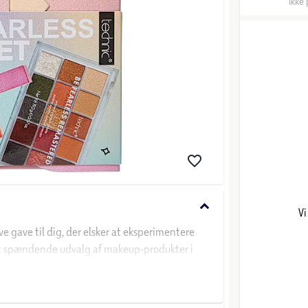
Ikke 
keyboard_arrow_down
Vi
 gave til dig, der elsker at eksperimentere
et spændende udvalg af makeup-produkter i
hverdagslook til et festligt og iøjnefaldende