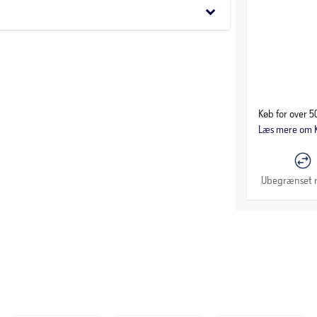
keyboard_arrow_down
Køb for over 50
Læs mere om K
Ubegrænset r