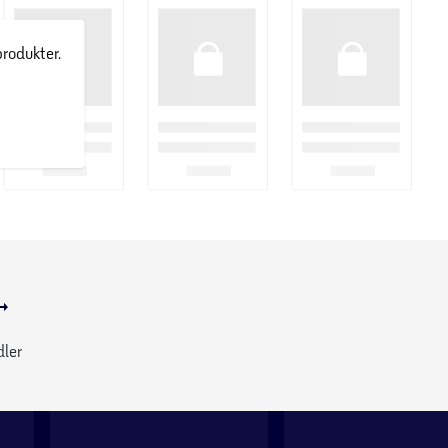
produkter.
dler