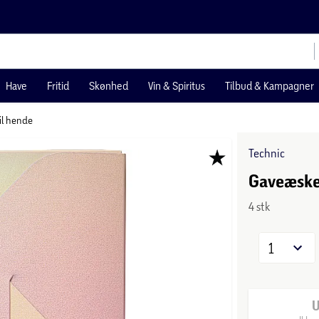
Have
Fritid
Skønhed
Vin & Spiritus
Tilbud & Kampagner
il hende
Technic
Gaveæske
4 stk
1