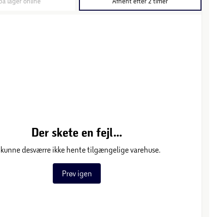
på lager online
Afhent efter 2 timer
Der skete en fejl...
 kunne desværre ikke hente tilgængelige varehuse.
Prøv igen