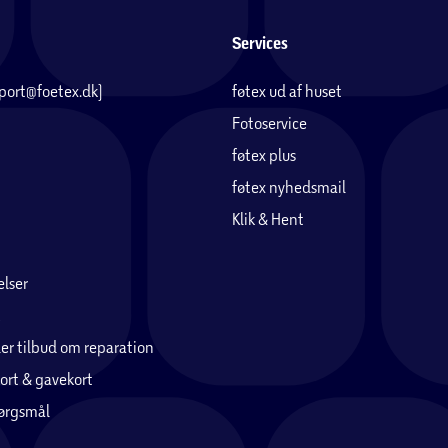
Services
pport@foetex.dk)
føtex ud af huset
Fotoservice
føtex plus
føtex nyhedsmail
Klik & Hent
lser
er tilbud om reparation
ort & gavekort
pørgsmål