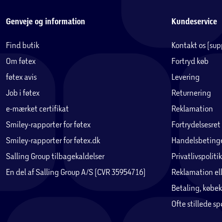
Genveje og information
Kundeservice
Find butik
Kontakt os (su
Om føtex
Fortryd køb
føtex avis
Levering
Job i føtex
Returnering
e-mærket certifikat
Reklamation
Smiley-rapporter for føtex
Fortrydelsesret
Smiley-rapporter for føtex.dk
Handelsbetinge
Salling Group tilbagekaldelser
Privatlivspolitik
En del af Salling Group A/S (CVR 35954716)
Reklamation ell
Betaling, købek
Ofte stillede s