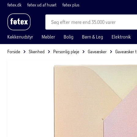
føtex.dk
føtex ud af huset
føtex plus
mere end 35.000 varer
Køkkenudstyr
Møbler
Bolig
Børn & Leg
Elektronik
Forside
Skønhed
Personlig pleje
Gaveæsker
Gaveæsker t