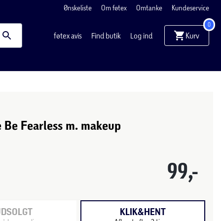
Ønskeliste
Om føtex
Omtanke
Kundeservice
0
Kurv
føtex avis
Find butik
Log ind
 Be Fearless m. makeup
99,-
UDSOLGT
KLIK&HENT