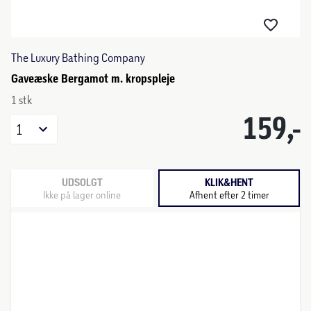
The Luxury Bathing Company
Gaveæske Bergamot m. kropspleje
1 stk
159,-
1
UDSOLGT
KLIK&HENT
Ikke på lager online
Afhent efter 2 timer