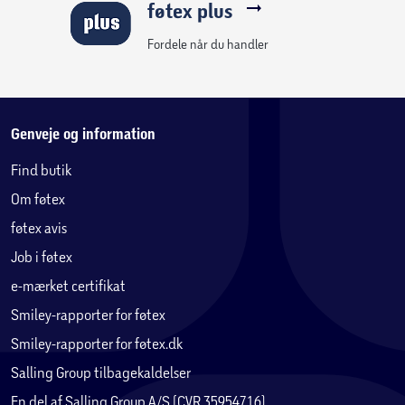
føtex plus
Fordele når du handler
Genveje og information
Find butik
Om føtex
føtex avis
Job i føtex
e-mærket certifikat
Smiley-rapporter for føtex
Smiley-rapporter for føtex.dk
Salling Group tilbagekaldelser
En del af Salling Group A/S (CVR 35954716)