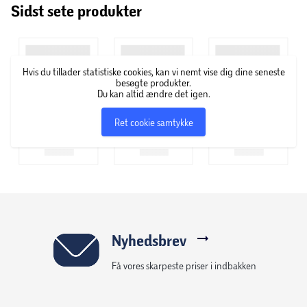
Sidst sete produkter
til en lang række af dufte. Du finder blandt andet
velduftende serier som Beyond, Homme, Respect,
Intimately og The Essence – og der er helt sikkert en duft,
som falder i din smag.
Hvis du tillader statistiske cookies, kan vi nemt vise dig dine seneste
besøgte produkter.
Du kan altid ændre det igen.
Ret cookie samtykke
Nyhedsbrev
Få vores skarpeste priser i indbakken