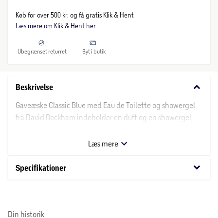
Køb for over 500 kr. og få gratis Klik & Hent
Læs mere om Klik & Hent her
Ubegrænset returret
Byt i butik
keyboard_arrow_down
Beskrivelse
Gaveæske Classic Blue med Eau de Toilette og showergel
fra David Beckham indeholder en duft og en showergel,
der kan anvendes til daglig pleje. Eau de Toilette påføres
på huden, typisk på håndled og hals, for at tilføre en
Læs mere
aroma. Showergel bruges i badet, hvor den fordeles på våd
hud og skylles af med vand.
keyboard_arrow_down
Specifikationer
Om David Beckham
Den engelske fodboldspiller David Beckham lægger navn
Din historik