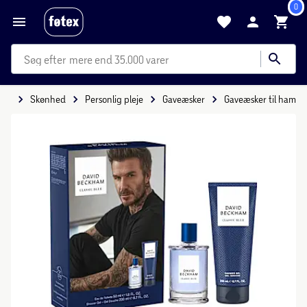
0
mere end 35.000 varer
ide
Skønhed
Personlig pleje
Gaveæsker
Gaveæsker til ham