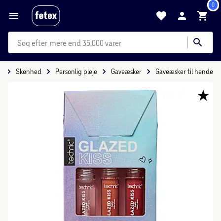
0
mere end 35.000 varer
e
Skønhed
Personlig pleje
Gaveæsker
Gaveæsker til hende