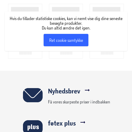
Baylis & Harding er et britisk brand, som især specialiserer
Hvis du tillader statistiske cookies, kan vi nemt vise dig dine seneste
sig inden for luksuriøs hånd- og kropssæbe samt
besøgte produkter.
gaveæsker med forskellige luksusprodukter. Produkterne er
Du kan altid ændre det igen.
skabt med en vision om afslapning, forkælelse, komfort og
Ret cookie samtykke
velvære.
Nyhedsbrev
Få vores skarpeste priser i indbakken
føtex plus