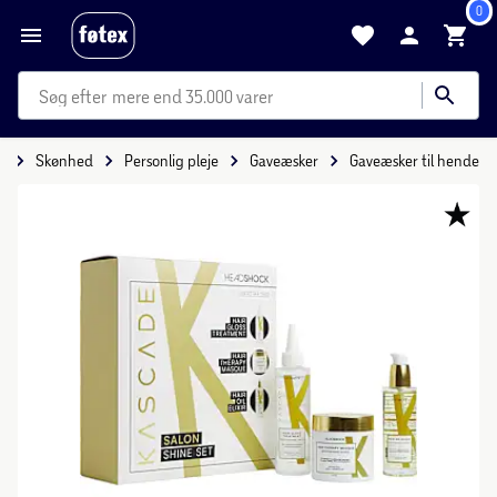
0
mere end 35.000 varer
e
Skønhed
Personlig pleje
Gaveæsker
Gaveæsker til hende