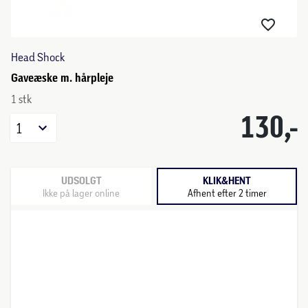
Head Shock
Gaveæske m. hårpleje
1 stk
130,-
1
UDSOLGT
KLIK&HENT
Ikke på lager online
Afhent efter 2 timer