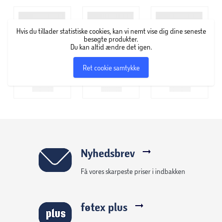
Headshock er en hårplejeserie, som består af shampoo,
hårmaske, balsam, hårolie samt en stylingsserum. Serien
Hvis du tillader statistiske cookies, kan vi nemt vise dig dine seneste
kommer hele vejen rundt i hårplejen, så dit hår både bliver
besøgte produkter.
renset, fugtet, styrket, plejet, beskyttet og stylet igennem
Du kan altid ændre det igen.
fem nemme trin.
Ret cookie samtykke
Nyhedsbrev
Få vores skarpeste priser i indbakken
føtex plus