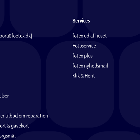
Services
pport@foetex.dk)
føtex ud af huset
Fotoservice
føtex plus
føtex nyhedsmail
Klik & Hent
lser
er tilbud om reparation
ort & gavekort
pørgsmål