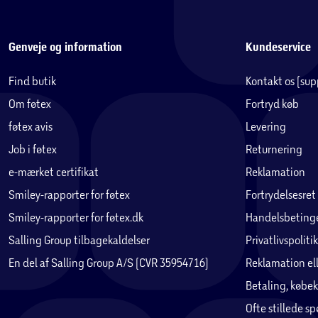
Genveje og information
Kundeservice
Find butik
Kontakt os (su
Om føtex
Fortryd køb
føtex avis
Levering
Job i føtex
Returnering
e-mærket certifikat
Reklamation
Smiley-rapporter for føtex
Fortrydelsesret
Smiley-rapporter for føtex.dk
Handelsbetinge
Salling Group tilbagekaldelser
Privatlivspolitik
En del af Salling Group A/S (CVR 35954716)
Reklamation ell
Betaling, købek
Ofte stillede s