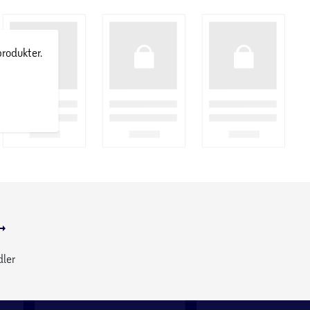
produkter.
dler