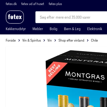
føtex.dk
føtex ud af huset
føtex plus
mere end 35.000 varer
Køkkenudstyr
Møbler
Bolig
Børn & Leg
Elektronik
Forside
Vin & Spiritus
Vin
Shop efter vinland
Chile