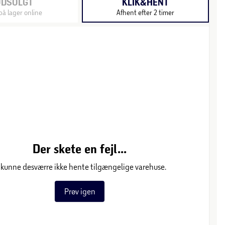
UDSOLGT
KLIK&HENT
på lager online
Afhent efter 2 timer
Der skete en fejl...
 kunne desværre ikke hente tilgængelige varehuse.
Prøv igen