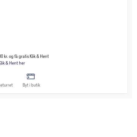
0 kr. og få gratis Klik & Hent
lik & Hent her
eturret
Byt i butik