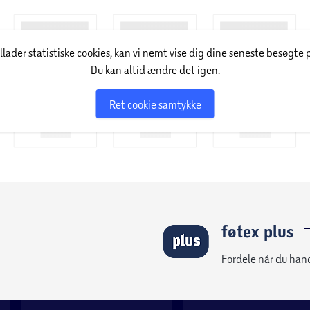
 vin fra bestemte områder i Chile. Brødrene
illader statistiske cookies, kan vi nemt vise dig dine seneste besøgte 
tede vinbruget i 1993, hvor de kombinerer høj
Du kan altid ændre det igen.
til at være en af de mest anerkendte
timer maksimerer druernes sukkerindhold og
Ret cookie samtykke
føtex plus
Fordele når du han