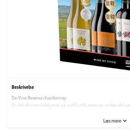
Beskrivelse
De-Vine Reserva chardonnay
En del af vinen koldgærer på rustfri stål, mens en anden del gæ
lagrer på rustfri stål mens resten lagrer 6 måneder på fransk 
vin med en duft af ananas og fersken kombineret med hints a
Læs mere
toast. Smagen er eksotisk med hvide ferskener og intense no