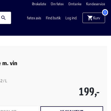
Ønskeliste
Om føtex
Omtanke
Kundeservice
0
Kurv
føtex avis
Find butik
Log ind
 m. vin
42 / L
199,-