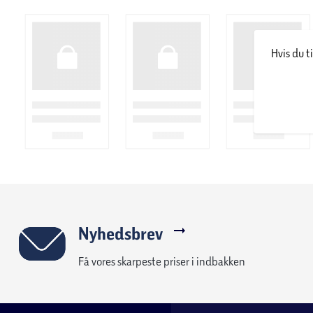
Om producenten
MontGras er et vinbrug med sjæl, der producerer verdensklasse
Hvis du t
Hernán og Eduardo Gras og deres partner Cristián Hartwig star
teknologi med et talentfuldt team. MontGras har udviklet sig 
vinproducenter i Chile, og MontGras-områdets store antal sol
giver ekstra smag og aroma.
Nyhedsbrev
Få vores skarpeste priser i indbakken