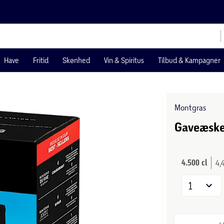
Have
Fritid
Skønhed
Vin & Spiritus
Tilbud & Kampagner
Montgras
Gaveæske
4.500 cl
4,
1