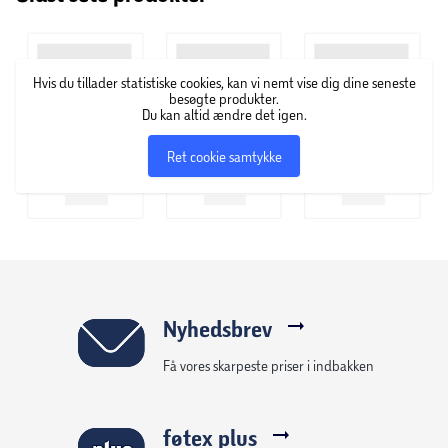
Hos Vibezz finder du et stort udvalg af dufte til både ham
og hende. De velduftende parfumer fås blandt andet i
Hvis du tillader statistiske cookies, kan vi nemt vise dig dine seneste
serierne 24K Eau de Toillette, Scentique Fiori Eau de
besøgte produkter.
Parfum og Sagíni Eau de Toilette.
Du kan altid ændre det igen.
Ret cookie samtykke
Nyhedsbrev
Få vores skarpeste priser i indbakken
føtex plus