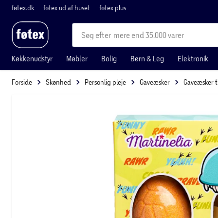
føtex.dk
føtex ud af huset
føtex plus
mere end 35.000 varer
Køkkenudstyr
Møbler
Bolig
Børn & Leg
Elektronik
Forside
Skønhed
Personlig pleje
Gaveæsker
Gaveæsker t