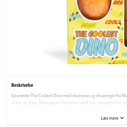
Beskrivelse
Gaveæske The Coolest Dino med shampoo og showergel fra Mart
af hår og krop. Shampooen fordeles i vådt hår, masseres ind o
kroppen under bruseren og skylles af. Produkterne er velegned
håndtere.
Læs mere