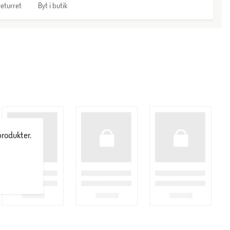
eturret
Byt i butik
produkter.