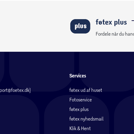
føtex plus
Fordele når du han
Services
pport@foetex.dk)
føtex ud af huset
Fotoservice
føtex plus
føtex nyhedsmail
Klik & Hent