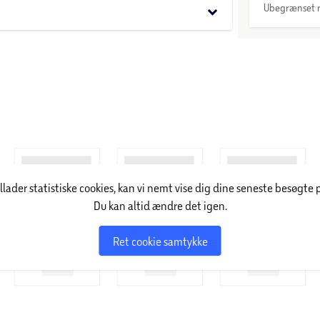
Ubegrænset r
keyboard_arrow_down
illader statistiske cookies, kan vi nemt vise dig dine seneste besøgte 
Du kan altid ændre det igen.
Ret cookie samtykke