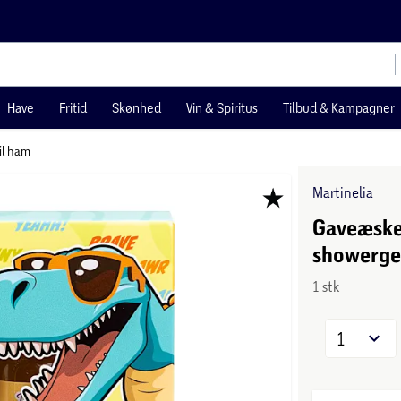
Have
Fritid
Skønhed
Vin & Spiritus
Tilbud & Kampagner
il ham
Martinelia
Gaveæske
showerge
1 stk
1