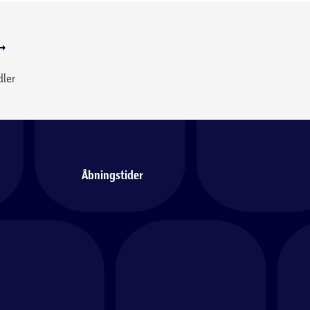
dler
Åbningstider