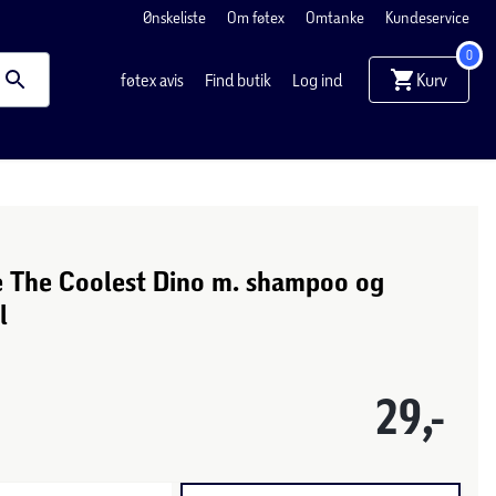
Ønskeliste
Om føtex
Omtanke
Kundeservice
0
Kurv
føtex avis
Find butik
Log ind
 The Coolest Dino m. shampoo og
l
29,-