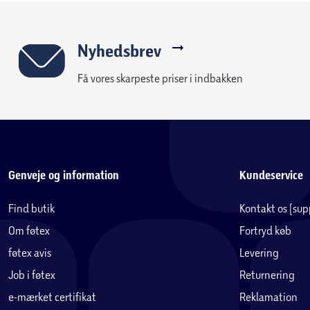
Nyhedsbrev
Få vores skarpeste priser i indbakken
Genveje og information
Kundeservice
Find butik
Kontakt os (su
Om føtex
Fortryd køb
føtex avis
Levering
Job i føtex
Returnering
e-mærket certifikat
Reklamation