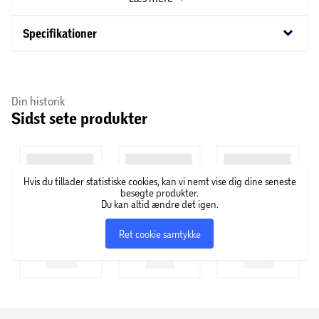
keyboard_arrow_down
Specifikationer
Din historik
Sidst sete produkter
Hvis du tillader statistiske cookies, kan vi nemt vise dig dine seneste
besøgte produkter.
Du kan altid ændre det igen.
Ret cookie samtykke