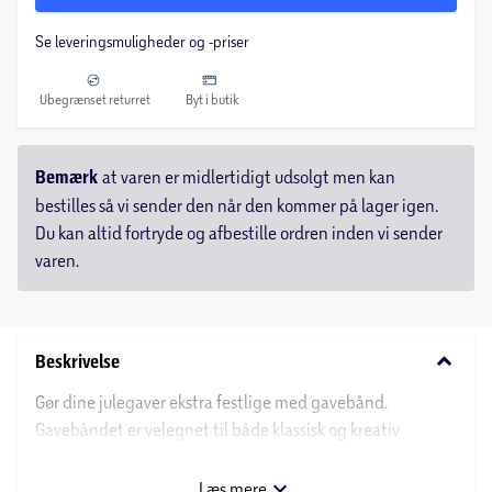
Se leveringsmuligheder og -priser
Ubegrænset returret
Byt i butik
Bemærk
at varen er midlertidigt udsolgt men kan
bestilles så vi sender den når den kommer på lager igen.
Du kan altid fortryde og afbestille ordren inden vi sender
varen.
keyboard_arrow_down
Beskrivelse
Gør dine julegaver ekstra festlige med gavebånd.
Gavebåndet er velegnet til både klassisk og kreativ
indpakning – brug det til at lave fine sløjfer, pynte
gaveposer eller dekorere juledekorationer.
Læs mere