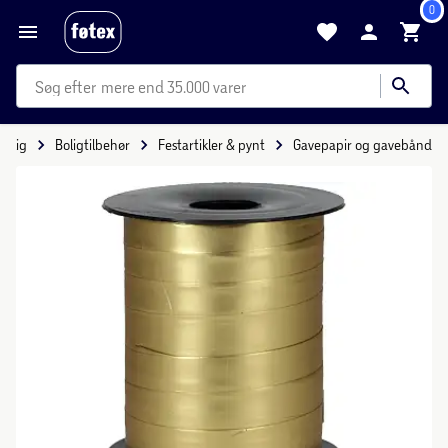
0
mere end 35.000 varer
Bolig
Boligtilbehør
Festartikler & pynt
Gavepapir og gavebånd