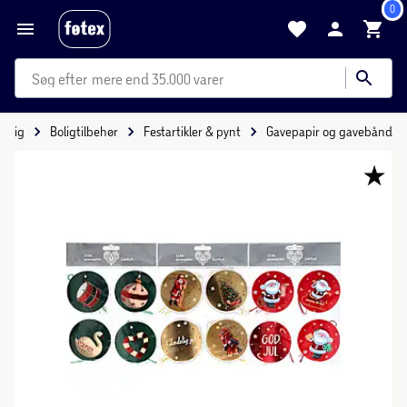
0
mere end 35.000 varer
Bolig
Boligtilbehør
Festartikler & pynt
Gavepapir og gavebånd