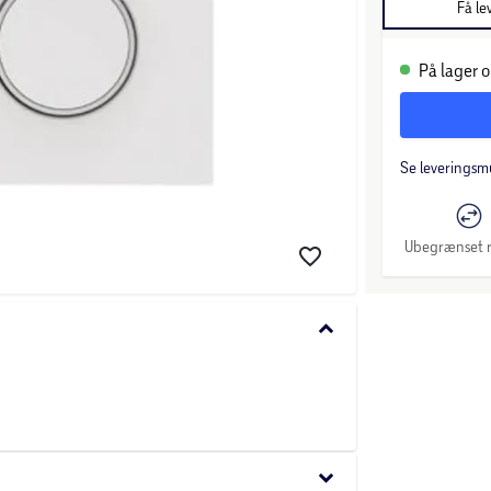
Få le
På lager o
Se leveringsm
Ubegrænset r
keyboard_arrow_down
keyboard_arrow_down