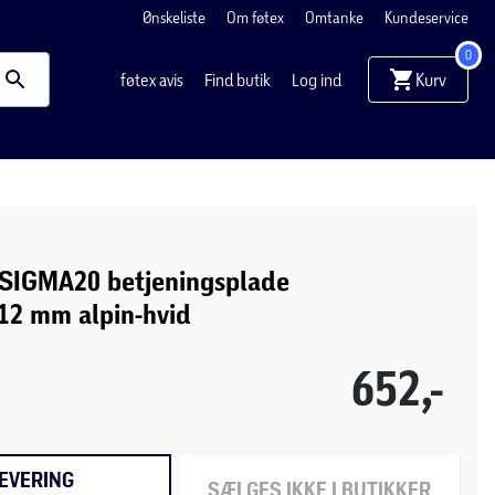
Ønskeliste
Om føtex
Omtanke
Kundeservice
0
Kurv
føtex avis
Find butik
Log ind
SIGMA20 betjeningsplade
12 mm alpin-hvid
652,-
EVERING
SÆLGES IKKE I BUTIKKER