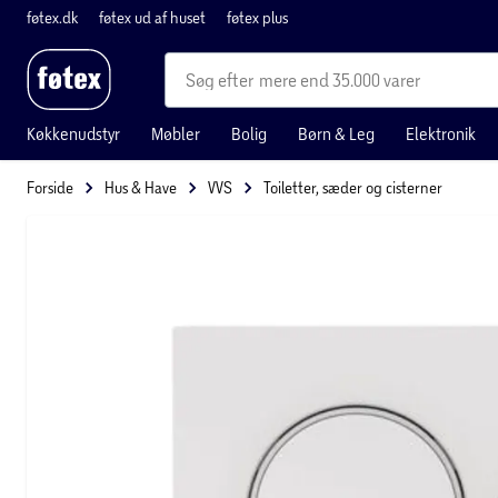
føtex.dk
føtex ud af huset
føtex plus
mere end 35.000 varer
Køkkenudstyr
Møbler
Bolig
Børn & Leg
Elektronik
Forside
Hus & Have
VVS
Toiletter, sæder og cisterner