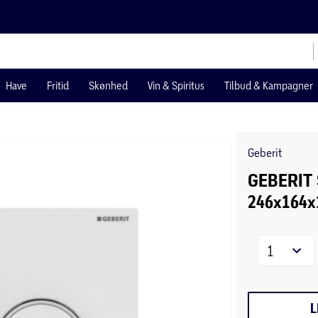
Have
Fritid
Skønhed
Vin & Spiritus
Tilbud & Kampagner
Geberit
GEBERIT 
246x164x
1
L