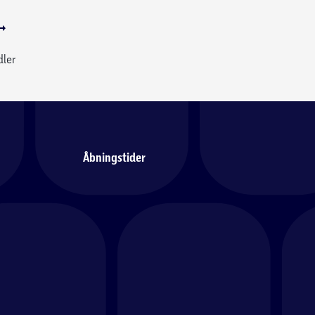
dler
Åbningstider