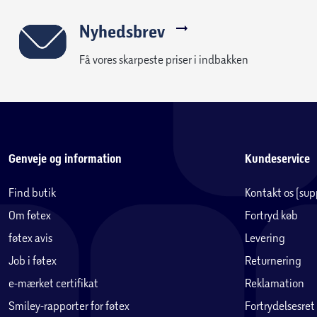
Nyhedsbrev
Få vores skarpeste priser i indbakken
Genveje og information
Kundeservice
Find butik
Kontakt os (su
Om føtex
Fortryd køb
føtex avis
Levering
Job i føtex
Returnering
e-mærket certifikat
Reklamation
Smiley-rapporter for føtex
Fortrydelsesret