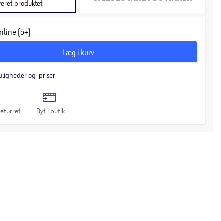
veret produktet
nline (5+)
Læg i kurv
uligheder og -priser
eturret
Byt i butik