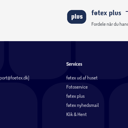
føtex plus
Fordele når du han
Services
pport@foetex.dk)
føtex ud af huset
Fotoservice
føtex plus
føtex nyhedsmail
Klik & Hent