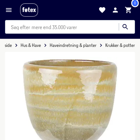
0
mere end 35.000 varer
Forside
Hus & Have
Haveindretning & planter
Krukker & potter