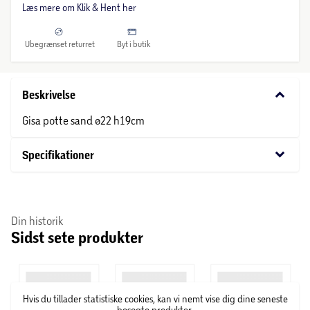
Læs mere om Klik & Hent her
Ubegrænset returret
Byt i butik
keyboard_arrow_down
Beskrivelse
Gisa potte sand ø22 h19cm
keyboard_arrow_down
Specifikationer
Din historik
Sidst sete produkter
Hvis du tillader statistiske cookies, kan vi nemt vise dig dine seneste
besøgte produkter.