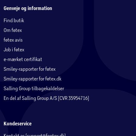
Genveje og information
Find butik
Om føtex
føtex avis
Job i føtex
e-mærket certifikat
Smiley-rapporter for føtex
Smiley-rapporter for føtex.dk
Salling Group tilbagekaldelser
En del af Salling Group A/S (CVR 35954716)
Kundeservice
Kontakt os (support@foetex.dk)