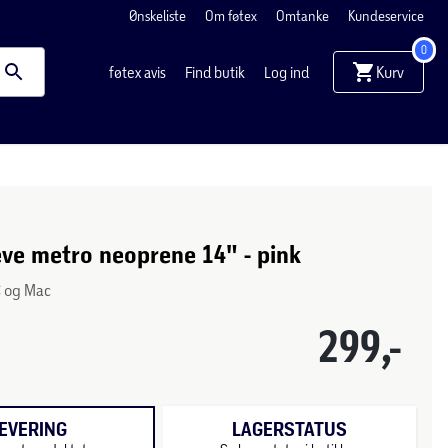
Ønskeliste
Om føtex
Omtanke
Kundeservice
0
Kurv
føtex avis
Find butik
Log ind
eve metro neoprene 14" - pink
C og Mac
299,-
EVERING
LAGERSTATUS