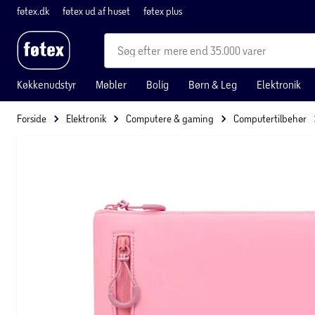
føtex.dk
føtex ud af huset
føtex plus
mere end 35.000 varer
Køkkenudstyr
Møbler
Bolig
Børn & Leg
Elektronik
Forside
Elektronik
Computere & gaming
Computertilbehør