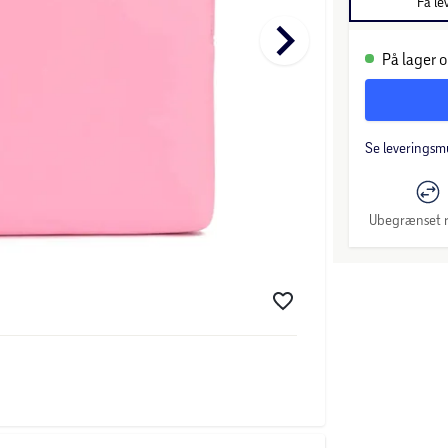
Få le
keyboard_arrow_right
På lager o
Se leveringsm
Ubegrænset r