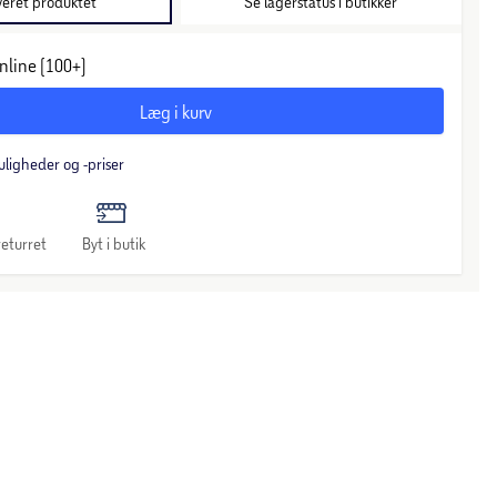
veret produktet
Se lagerstatus i butikker
nline (100+)
Læg i kurv
uligheder og -priser
eturret
Byt i butik