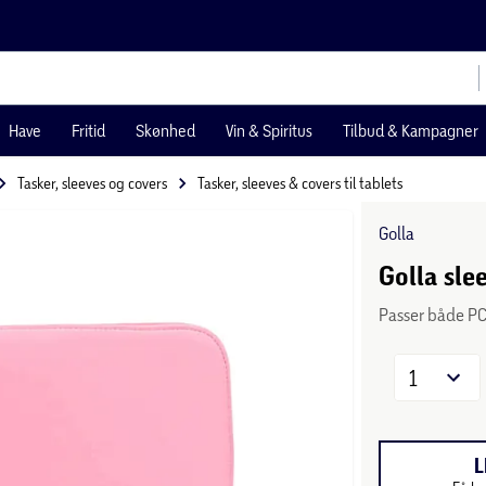
Have
Fritid
Skønhed
Vin & Spiritus
Tilbud & Kampagner
Tasker, sleeves og covers
Tasker, sleeves & covers til tablets
Golla
Golla sle
Passer både P
1
L