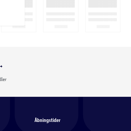
dler
Åbningstider