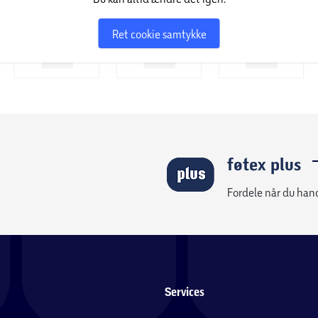
Ret cookie samtykke
føtex plus
Fordele når du han
Services