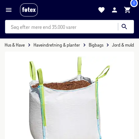
0
mere end 35.000 varer
Hus & Have
Haveindretning & planter
Bigbags
Jord & muld