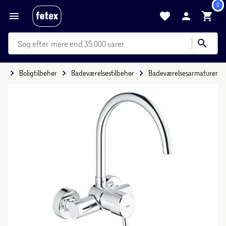
0
mere end 35.000 varer
ig
Boligtilbehør
Badeværelsestilbehør
Badeværelsesarmaturer