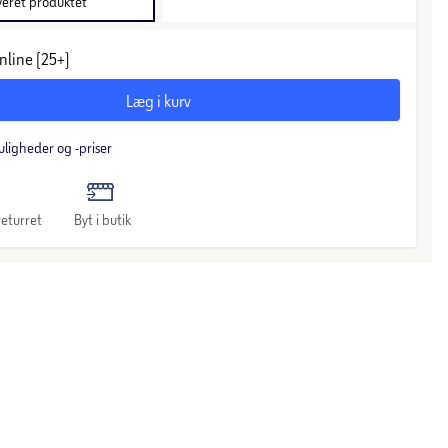
veret produktet
nline (25+)
Læg i kurv
uligheder og -priser
eturret
Byt i butik