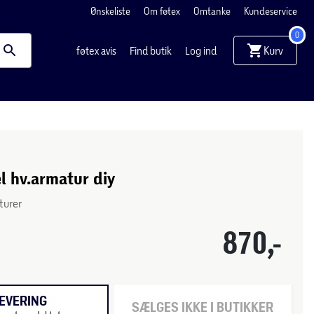
Ønskeliste
Om føtex
Omtanke
Kundeservice
0
Kurv
føtex avis
Find butik
Log ind
l hv.armatur diy
turer
870,-
EVERING
SÆLGES IKKE I BUTIKKER