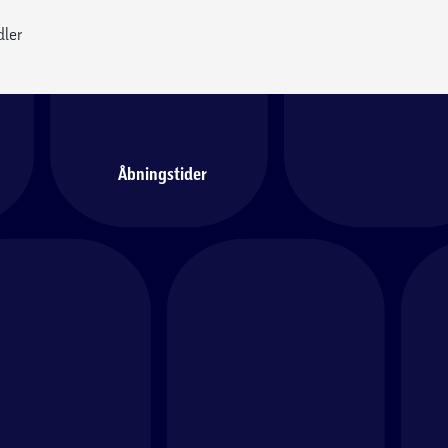
dler
Åbningstider