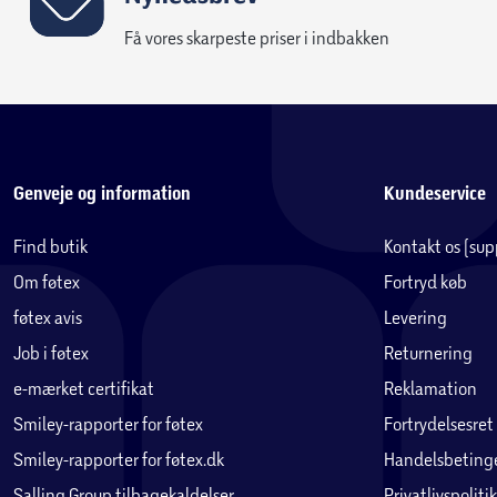
Få vores skarpeste priser i indbakken
Genveje og information
Kundeservice
Find butik
Kontakt os (su
Om føtex
Fortryd køb
føtex avis
Levering
Job i føtex
Returnering
e-mærket certifikat
Reklamation
Smiley-rapporter for føtex
Fortrydelsesret
Smiley-rapporter for føtex.dk
Handelsbetinge
Salling Group tilbagekaldelser
Privatlivspolitik