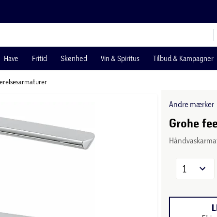
Have
Fritid
Skønhed
Vin & Spiritus
Tilbud & Kampagner
relsesarmaturer
Andre mærker
Grohe fee
Håndvaskarma
1
L