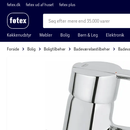
føtex.dk
føtex ud af huset
føtex plus
mere end 35.000 varer
Køkkenudstyr
Møbler
Bolig
Børn & Leg
Elektronik
Forside
Bolig
Boligtilbehør
Badeværelsestilbehør
Badevæ