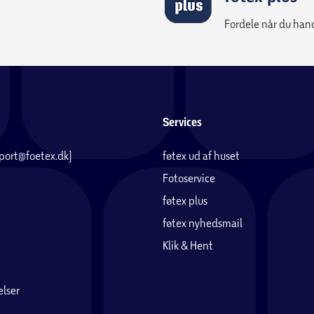
Fordele når du han
Services
pport@foetex.dk)
føtex ud af huset
Fotoservice
føtex plus
føtex nyhedsmail
Klik & Hent
lser