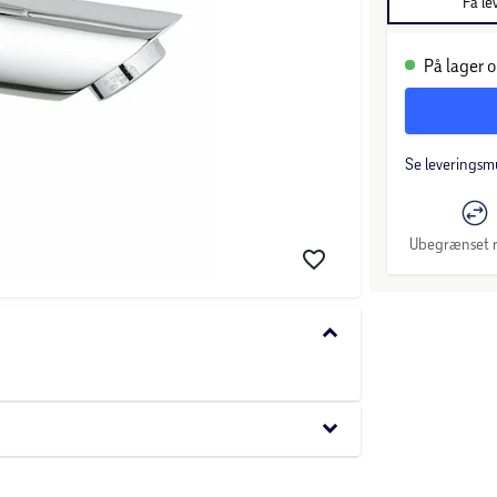
Få le
På lager o
Se leveringsm
Ubegrænset r
keyboard_arrow_down
keyboard_arrow_down