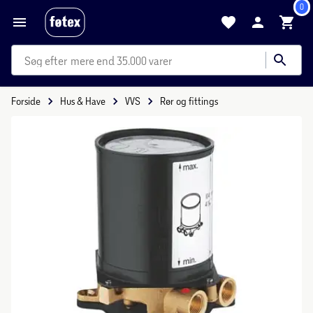
0
mere end 35.000 varer
Forside
Hus & Have
VVS
Rør og fittings