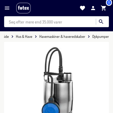
0
mere end 35.000 varer
orside
Hus & Have
Havemaskiner & haveredskaber
Dykpumper