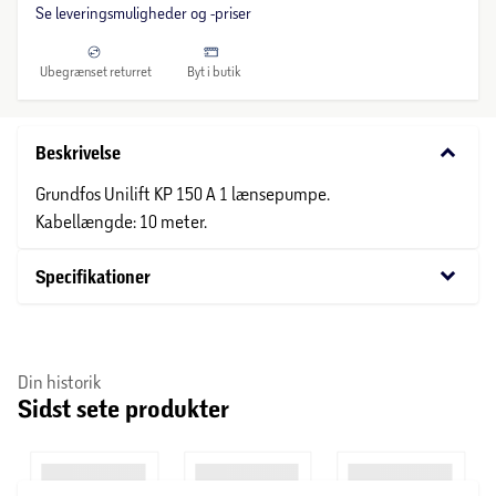
Se leveringsmuligheder og -priser
Ubegrænset returret
Byt i butik
keyboard_arrow_down
Beskrivelse
Grundfos Unilift KP 150 A 1 lænsepumpe.
Kabellængde: 10 meter.
keyboard_arrow_down
Specifikationer
Din historik
Sidst sete produkter