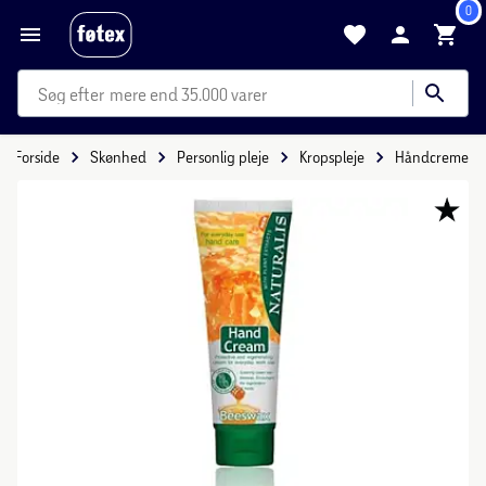
0
mere end 35.000 varer
Forside
Skønhed
Personlig pleje
Kropspleje
Håndcreme