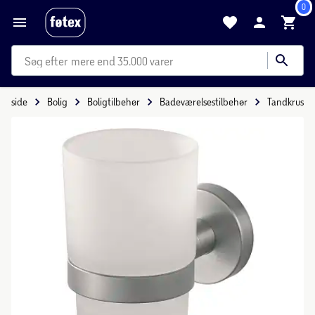
0
mere end 35.000 varer
Forside
Bolig
Boligtilbehør
Badeværelsestilbehør
Tandkrus