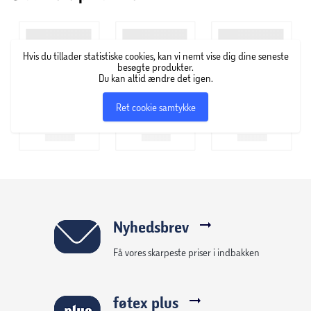
Dybde: 42,1 cm
Vægt: 0,299 kg
Hvis du tillader statistiske cookies, kan vi nemt vise dig dine seneste
besøgte produkter.
Du kan altid ændre det igen.
Ret cookie samtykke
Nyhedsbrev
Få vores skarpeste priser i indbakken
føtex plus