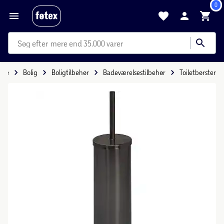
0
mere end 35.000 varer
ide
Bolig
Boligtilbehør
Badeværelsestilbehør
Toiletbørster